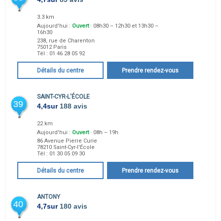
3.3 km
Aujourd'hui :
Ouvert
· 08h30 – 12h30 et 13h30 –
16h30
238, rue de Charenton
75012
Paris
Tél :
01 46 28 05 92
Détails du centre
Prendre rendez-vous
SAINT-CYR-L'ÉCOLE
39
4,4
sur
188 avis
22 km
Aujourd'hui :
Ouvert
· 08h – 19h
86 Avenue Pierre Curie
78210
Saint-Cyr-l'École
Tél :
01 30 05 09 30
Détails du centre
Prendre rendez-vous
ANTONY
40
4,7
sur
180 avis