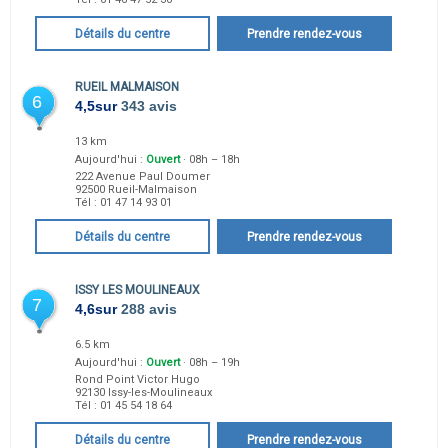
Détails du centre
Prendre rendez-vous
RUEIL MALMAISON
6
4,5
sur
343 avis
13 km
Aujourd'hui :
Ouvert
· 08h – 18h
222 Avenue Paul Doumer
92500
Rueil-Malmaison
Tél :
01 47 14 93 01
Détails du centre
Prendre rendez-vous
ISSY LES MOULINEAUX
7
4,6
sur
288 avis
6.5 km
Aujourd'hui :
Ouvert
· 08h – 19h
Rond Point Victor Hugo
92130
Issy-les-Moulineaux
Tél :
01 45 54 18 64
Détails du centre
Prendre rendez-vous