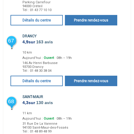
Parking Carrefour
94000
Créteil
Tél :
01 43 77 10 10
Détails du centre
Prendre rendez-vous
DRANCY
67
4,9
sur
163 avis
10 km
Aujourd'hui :
Ouvert
· 08h – 19h
146 Av Henri Barbusse
93700
Drancy
Tél :
01 48 30 38 04
Détails du centre
Prendre rendez-vous
SAINT-MAUR
68
4,3
sur
130 avis
11 km
Aujourd'hui :
Ouvert
· 08h – 19h
31 Rue De La Varenne
94100
Saint-Maur-des-Fossés
Tél :
01 48 89 48 99