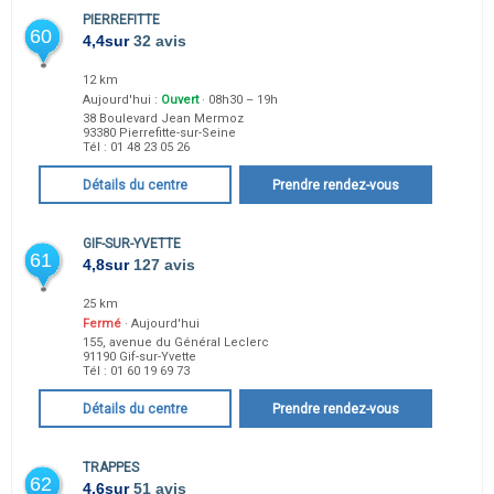
PIERREFITTE
60
4,4
sur
32 avis
12 km
Aujourd'hui :
Ouvert
· 08h30 – 19h
38 Boulevard Jean Mermoz
93380
Pierrefitte-sur-Seine
Tél :
01 48 23 05 26
Détails du centre
Prendre rendez-vous
GIF-SUR-YVETTE
61
4,8
sur
127 avis
25 km
Fermé
· Aujourd'hui
155, avenue du Général Leclerc
91190
Gif-sur-Yvette
Tél :
01 60 19 69 73
Détails du centre
Prendre rendez-vous
TRAPPES
62
4,6
sur
51 avis