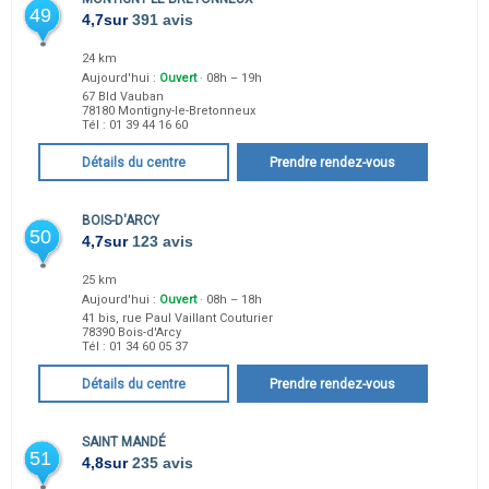
49
4,7
sur
391 avis
24 km
Aujourd'hui :
Ouvert
· 08h – 19h
67 Bld Vauban
78180
Montigny-le-Bretonneux
Tél :
01 39 44 16 60
Détails du centre
Prendre rendez-vous
BOIS-D'ARCY
50
4,7
sur
123 avis
25 km
Aujourd'hui :
Ouvert
· 08h – 18h
41 bis, rue Paul Vaillant Couturier
78390
Bois-d'Arcy
Tél :
01 34 60 05 37
Détails du centre
Prendre rendez-vous
SAINT MANDÉ
51
4,8
sur
235 avis