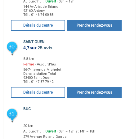
Aujourd'hui :
Ouvert
· 08h – 19h
144 Av Aristide Briand
92160
Antony
Tél :
01 46 74 00 88
Détails du centre
Prendre rendez-vous
SAINT OUEN
30
4,7
sur
25 avis
5.8 km
Fermé
· Aujourd'hui
56-74, avenue Michelet
Dans la station Total
93400
Saint Ouen
Tél :
01 47 87 79 42
Détails du centre
Prendre rendez-vous
BUC
31
20 km
Aujourd'hui :
Ouvert
· 08h – 12h et 14h – 18h
279 Avenue Roland Garros