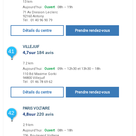
13 km
Aujourd'hui :
Ouvert
· 08h – 19h
71 Av Division Leclerc
92160
Antony
Tél :
01 40 96 90 79
Détails du centre
Prendre rendez-vous
VILLEJUIF
41
4,7
sur
184 avis
7.2 km
Aujourd'hui :
Ouvert
· 09h – 12h30 et 13h30 – 18h
110 Bd Maxime Gorki
94800
Villejuif
Tél :
01 46 78 69 62
Détails du centre
Prendre rendez-vous
PARIS VOLTAIRE
42
4,8
sur
220 avis
2.9 km
Aujourd'hui :
Ouvert
· 08h – 18h
236, Boulevard Voltaire