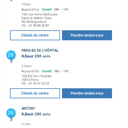
12 km
Aujourd'hui :
Ouvert
· 08h – 19h
193, rue Henri Barbusse
Dans la station Total
95100
Argenteuil
Tél :
01 39 80 30 81
Détails du centre
Prendre rendez-vous
PARIS BD DE L'HÔPITAL
28
4,6
sur
288 avis
2.3 km
Aujourd'hui :
Ouvert
· 08h – 19h
102,Bld De L'Hopital
75013
Paris
Tél :
01 43 37 22 55
Détails du centre
Prendre rendez-vous
ANTONY
29
4,6
sur
280 avis
11 km