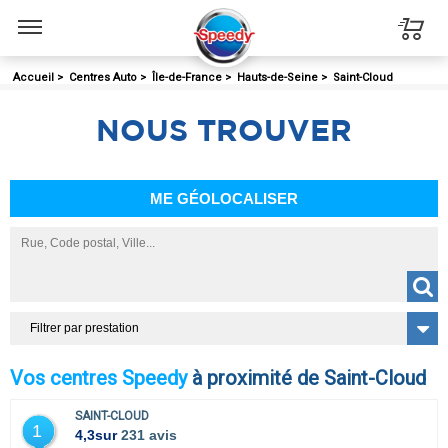
Menu
Accueil
>
Centres Auto
>
Île-de-France
>
Hauts-de-Seine
>
Saint-Cloud
NOUS
TROUVER
ME GÉOLOCALISER
Filtrer par prestation
Vos centres Speedy
à proximité de Saint-Cloud
SAINT-CLOUD
1
4,3
sur
231 avis