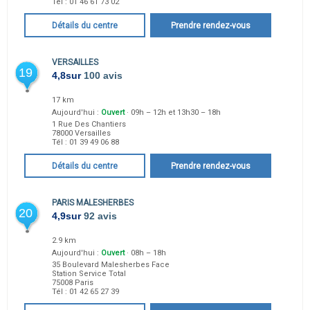
Tél :
01 46 61 73 02
Détails du centre
Prendre rendez-vous
VERSAILLES
19
4,8
sur
100 avis
17 km
Aujourd'hui :
Ouvert
· 09h – 12h et 13h30 – 18h
1 Rue Des Chantiers
78000
Versailles
Tél :
01 39 49 06 88
Détails du centre
Prendre rendez-vous
PARIS MALESHERBES
20
4,9
sur
92 avis
2.9 km
Aujourd'hui :
Ouvert
· 08h – 18h
35 Boulevard Malesherbes Face
Station Service Total
75008
Paris
Tél :
01 42 65 27 39