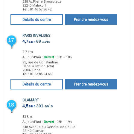
238 Av.Pierre Brossolette
92240
Malakoff
Tél :
01 46 57 26 42
Détails du centre
Prendre rendez-vous
PARIS INVALIDES
17
4,7
sur
69 avis
2.7 km
Aujourd'hui :
Ouvert
· 08h – 18h
23, rue de Constantine
Dans la station Total
75007
Paris
Tél :
01 53 85 94 66
Détails du centre
Prendre rendez-vous
CLAMART
18
4,5
sur
301 avis
12 km
Aujourd'hui :
Ouvert
· 08h – 19h
548 Avenue du Général de Gaulle
92140
Clamart