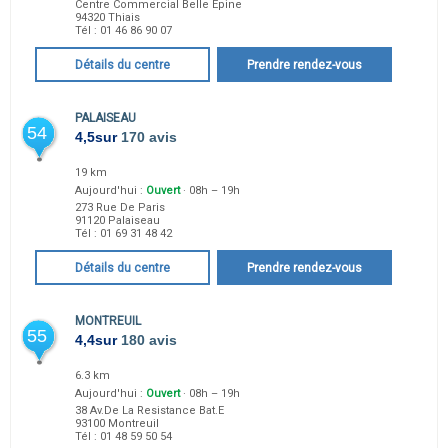
Centre Commercial Belle Epine
94320
Thiais
Tél :
01 46 86 90 07
Détails du centre
Prendre rendez-vous
PALAISEAU
54
4,5
sur
170 avis
19 km
Aujourd'hui :
Ouvert
· 08h – 19h
273 Rue De Paris
91120
Palaiseau
Tél :
01 69 31 48 42
Détails du centre
Prendre rendez-vous
MONTREUIL
55
4,4
sur
180 avis
6.3 km
Aujourd'hui :
Ouvert
· 08h – 19h
38 Av.De La Resistance Bat.E
93100
Montreuil
Tél :
01 48 59 50 54