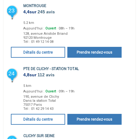
MONTROUGE
23
4,4
sur
245 avis
5.2 km
Aujourd'hui :
Ouvert
· 08h – 19h
128, avenue Aristide Briand
92120
Montrouge
Tél :
01 49 12 14 08
Détails du centre
Prendre rendez-vous
PTE DE CLICHY - STATION TOTAL
24
4,8
sur
112 avis
5 km
Aujourd'hui :
Ouvert
· 09h – 19h
190, avenue de Clichy
Dans la station Total
75017
Paris
Tél :
01 42 29 14 43
Détails du centre
Prendre rendez-vous
CLICHY SUR SEINE