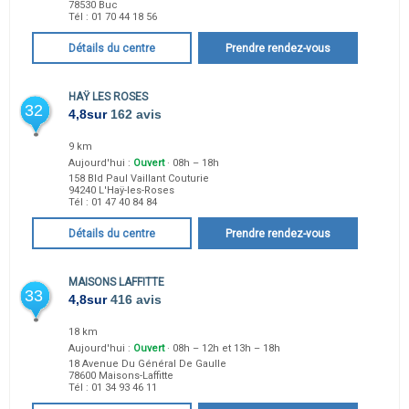
78530
Buc
Tél :
01 70 44 18 56
Détails du centre
Prendre rendez-vous
HAŸ LES ROSES
32
4,8
sur
162 avis
9 km
Aujourd'hui :
Ouvert
· 08h – 18h
158 Bld Paul Vaillant Couturie
94240
L'Haÿ-les-Roses
Tél :
01 47 40 84 84
Détails du centre
Prendre rendez-vous
MAISONS LAFFITTE
33
4,8
sur
416 avis
18 km
Aujourd'hui :
Ouvert
· 08h – 12h et 13h – 18h
18 Avenue Du Général De Gaulle
78600
Maisons-Laffitte
Tél :
01 34 93 46 11