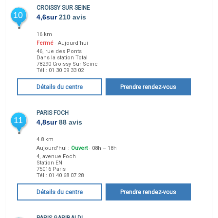
CROISSY SUR SEINE
10
4,6
sur
210 avis
16 km
Fermé
· Aujourd'hui
46, rue des Ponts
Dans la station Total
78290
Croissy Sur Seine
Tél :
01 30 09 33 02
Détails du centre
Prendre rendez-vous
PARIS FOCH
11
4,8
sur
88 avis
4.8 km
Aujourd'hui :
Ouvert
· 08h – 18h
4, avenue Foch
Station ENI
75016
Paris
Tél :
01 40 68 07 28
Détails du centre
Prendre rendez-vous