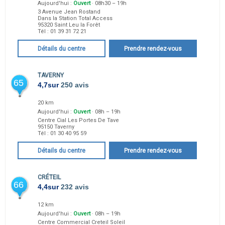
Aujourd'hui :
Ouvert
· 08h30 – 19h
3 Avenue Jean Rostand
Dans la Station Total Access
95320
Saint Leu la Forêt
Tél :
01 39 31 72 21
Détails du centre
Prendre rendez-vous
TAVERNY
65
4,7
sur
250 avis
20 km
Aujourd'hui :
Ouvert
· 08h – 19h
Centre Cial Les Portes De Tave
95150
Taverny
Tél :
01 30 40 95 59
Détails du centre
Prendre rendez-vous
CRÉTEIL
66
4,4
sur
232 avis
12 km
Aujourd'hui :
Ouvert
· 08h – 19h
Centre Commercial Creteil Soleil