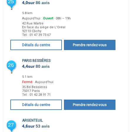
25
4,0
sur
86 avis
5.8 km
Aujourd'hui :
Ouvert
· 08h – 19h
42 Rue Martre
En face du siège de L'Oréal
92110
Clichy
Tél :
01 47 39 73 67
Détails du centre
Prendre rendez-vous
PARIS BESSIÈRES
26
4,4
sur
80 avis
5.1 km
Fermé
· Aujourd'hui
35 Bd Bessières
75017
Paris
Tél :
01 42 28 91 71
Détails du centre
Prendre rendez-vous
ARGENTEUIL
27
4,6
sur
53 avis