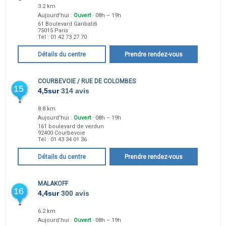
3.2 km
Aujourd'hui :
Ouvert
· 08h – 19h
61 Boulevard Garibaldi
75015
Paris
Tél :
01 42 73 27 70
Détails du centre
Prendre rendez-vous
COURBEVOIE / RUE DE COLOMBES
15
4,5
sur
314 avis
8.8 km
Aujourd'hui :
Ouvert
· 08h – 19h
161 boulevard de verdun
92400
Courbevoie
Tél :
01 43 34 01 36
Détails du centre
Prendre rendez-vous
MALAKOFF
16
4,4
sur
300 avis
6.2 km
Aujourd'hui :
Ouvert
· 08h – 19h