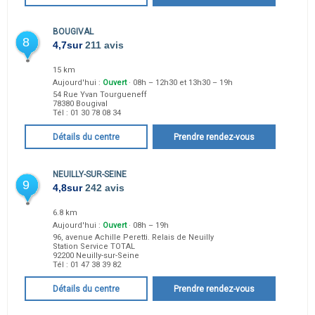
BOUGIVAL
8
4,7
sur
211 avis
15 km
Aujourd'hui :
Ouvert
· 08h – 12h30 et 13h30 – 19h
54 Rue Yvan Tourgueneff
78380
Bougival
Tél :
01 30 78 08 34
Détails du centre
Prendre rendez-vous
NEUILLY-SUR-SEINE
9
4,8
sur
242 avis
6.8 km
Aujourd'hui :
Ouvert
· 08h – 19h
96, avenue Achille Peretti. Relais de Neuilly
Station Service TOTAL
92200
Neuilly-sur-Seine
Tél :
01 47 38 39 82
Détails du centre
Prendre rendez-vous