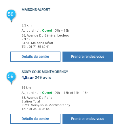
MAISONS-ALFORT
58
8.3 km
Aujourd'hui :
Ouvert
· 09h – 19h
36, Avenue Du Général Leclerc
RN 19
94700
Maisons-Alfort
Tél :
01 71 85 60 41
Détails du centre
Prendre rendez-vous
SOISY SOUS MONTMORENCY
59
4,8
sur
249 avis
16 km
Aujourd'hui :
Ouvert
· 09h – 13h et 14h – 18h
63, Avenue De Paris
Station Total
95230
Soisy-sous-Montmorency
Tél :
01 34 05 03 64
Détails du centre
Prendre rendez-vous