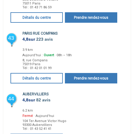
75011
Paris
Tél :
01 43 71 86 59
Détails du centre
Prendre rendez-vous
PARIS RUE COMPANS
43
4,8
sur
223 avis
3.9 km
Aujourd'hui :
Ouvert
· 08h – 18h
8, rue Compans
75019
Paris
Tél :
01 42 01 01 99
Détails du centre
Prendre rendez-vous
AUBERVILLIERS
44
4,8
sur
82 avis
6.2 km
Fermé
· Aujourd'hui
104 Ter Avenue Victor Hugo
93300
Aubervilliers
Tél :
01 43 52 41 41