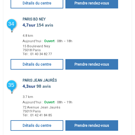
Détails du centre
Prendre rendez-vous
PARIS BD NEY
34
4,7
sur
154 avis
4.8 km
Aujourd'hui :
Ouvert
· 08h – 18h
15 Boulevard Ney
75018
Paris
Tél :
01 40 34 82 77
Détails du centre
Prendre rendez-vous
PARIS JEAN JAURÈS
35
4,3
sur
98 avis
3.7 km
Aujourd'hui :
Ouvert
· 08h – 19h
72 Avenue Jean Jaurès
75019
Paris
Tél :
01 42 41 84 85
Détails du centre
Prendre rendez-vous