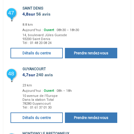
SAINT DENIS
47
4,8
sur
56 avis
8.8 km
Aujourd'hui :
Ouvert
· 08h30 – 18h30
14, boulevard Jûles Guesde
93200
Saint Denis
Tél :
01 48 20 08 24
Détails du centre
Prendre rendez-vous
GUYANCOURT
48
4,7
sur
240 avis
23 km
Aujourd'hui :
Ouvert
· 08h – 18h
10 avenue de l'Europe
Dans la station Total
78280
Guyancourt
Tél :
01 61 37 01 30
Détails du centre
Prendre rendez-vous
MONTIGNY LE BRETONNEUX