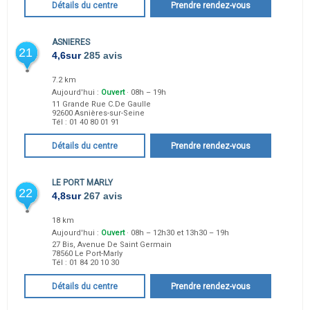
Détails du centre
Prendre rendez-vous
ASNIERES
21
4,6
sur
285 avis
7.2 km
Aujourd'hui :
Ouvert
· 08h – 19h
11 Grande Rue C.De Gaulle
92600
Asnières-sur-Seine
Tél :
01 40 80 01 91
Détails du centre
Prendre rendez-vous
LE PORT MARLY
22
4,8
sur
267 avis
18 km
Aujourd'hui :
Ouvert
· 08h – 12h30 et 13h30 – 19h
27 Bis, Avenue De Saint Germain
78560
Le Port-Marly
Tél :
01 84 20 10 30
Détails du centre
Prendre rendez-vous