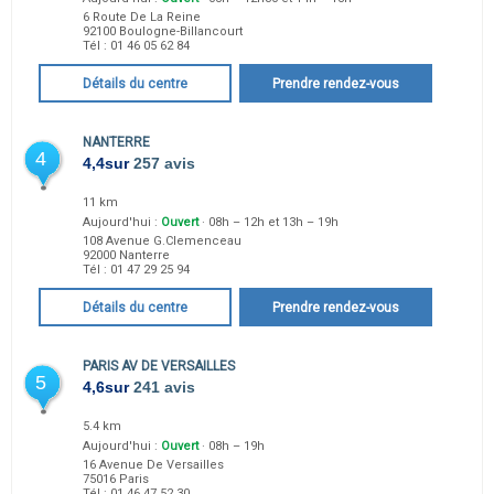
6 Route De La Reine
92100
Boulogne-Billancourt
Tél :
01 46 05 62 84
Détails du centre
Prendre rendez-vous
NANTERRE
4
4,4
sur
257 avis
11 km
Aujourd'hui :
Ouvert
· 08h – 12h et 13h – 19h
108 Avenue G.Clemenceau
92000
Nanterre
Tél :
01 47 29 25 94
Détails du centre
Prendre rendez-vous
PARIS AV DE VERSAILLES
5
4,6
sur
241 avis
5.4 km
Aujourd'hui :
Ouvert
· 08h – 19h
16 Avenue De Versailles
75016
Paris
Tél :
01 46 47 52 30