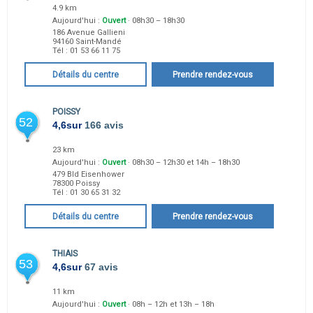
4.9 km
Aujourd'hui :
Ouvert
· 08h30 – 18h30
186 Avenue Gallieni
94160
Saint-Mandé
Tél :
01 53 66 11 75
Détails du centre
Prendre rendez-vous
POISSY
52
4,6
sur
166 avis
23 km
Aujourd'hui :
Ouvert
· 08h30 – 12h30 et 14h – 18h30
479 Bld Eisenhower
78300
Poissy
Tél :
01 30 65 31 32
Détails du centre
Prendre rendez-vous
THIAIS
53
4,6
sur
67 avis
11 km
Aujourd'hui :
Ouvert
· 08h – 12h et 13h – 18h