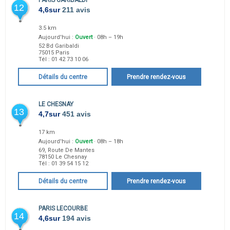
PARIS GARIBALDI
12
4,6
sur
211 avis
3.5 km
Aujourd'hui :
Ouvert
· 08h – 19h
52 Bd Garibaldi
75015
Paris
Tél :
01 42 73 10 06
Détails du centre
Prendre rendez-vous
LE CHESNAY
13
4,7
sur
451 avis
17 km
Aujourd'hui :
Ouvert
· 08h – 18h
69, Route De Mantes
78150
Le Chesnay
Tél :
01 39 54 15 12
Détails du centre
Prendre rendez-vous
PARIS LECOURBE
14
4,6
sur
194 avis