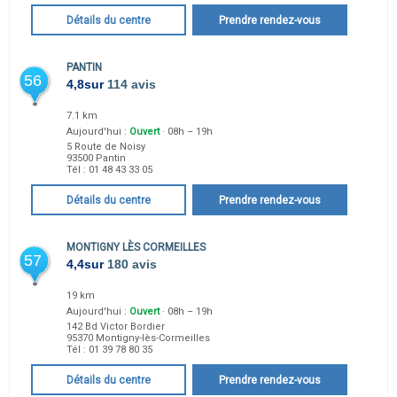
Détails du centre
Prendre rendez-vous
PANTIN
56
4,8
sur
114 avis
7.1 km
Aujourd'hui :
Ouvert
· 08h – 19h
5 Route de Noisy
93500
Pantin
Tél :
01 48 43 33 05
Détails du centre
Prendre rendez-vous
MONTIGNY LÈS CORMEILLES
57
4,4
sur
180 avis
19 km
Aujourd'hui :
Ouvert
· 08h – 19h
142 Bd Victor Bordier
95370
Montigny-lès-Cormeilles
Tél :
01 39 78 80 35
Détails du centre
Prendre rendez-vous