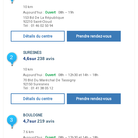
10 km
Aujourd'hui :
Ouvert
· 08h – 19h
153 Bd De La République
92210
Saint-Cloud
Tél :
01 46 02 50 94
Détails du centre
Prendre rendez-vous
SURESNES
2
4,6
sur
238 avis
10 km
Aujourd'hui :
Ouvert
· 08h – 12h30 et 14h – 18h
70 Bld Du Maréchal De Tassigny
92150
Suresnes
Tél :
01 41 38 05 12
Détails du centre
Prendre rendez-vous
BOULOGNE
3
4,7
sur
219 avis
7.6 km
Aujourd'hui :
Ouvert
· 08h – 12h30 et 14h – 18h