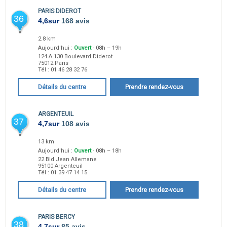
PARIS DIDEROT
36
4,6
sur
168 avis
2.8 km
Aujourd'hui :
Ouvert
· 08h – 19h
124 A 130 Boulevard Diderot
75012
Paris
Tél :
01 46 28 32 76
Détails du centre
Prendre rendez-vous
ARGENTEUIL
37
4,7
sur
108 avis
13 km
Aujourd'hui :
Ouvert
· 08h – 18h
22 Bld Jean Allemane
95100
Argenteuil
Tél :
01 39 47 14 15
Détails du centre
Prendre rendez-vous
PARIS BERCY
38
4,7
sur
85 avis