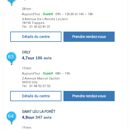
28 km
Aujourd'hui :
Ouvert
· 09h – 12h30 et 14h – 18h
4 Avenue De L'Armée Leclerc
78190
Trappes
Tél :
01 30 62 81 01
Détails du centre
Prendre rendez-vous
ORLY
63
4,7
sur
186 avis
13 km
Aujourd'hui :
Ouvert
· 08h – 19h
2 Avenue Marcel Cachin
94310
Orly
Tél :
01 48 92 07 92
Détails du centre
Prendre rendez-vous
SAINT LEU LA FORÊT
64
4,9
sur
347 avis
19 km