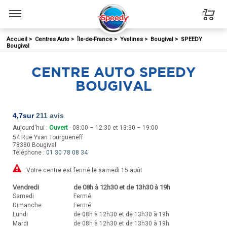
Menu
Accueil
>
Centres Auto
>
Île-de-France
>
Yvelines
>
Bougival
>
SPEEDY
Bougival
CENTRE AUTO SPEEDY
BOUGIVAL
4,7
sur
211 avis
Aujourd'hui :
Ouvert
· 08:00 – 12:30 et 13:30 – 19:00
54 Rue Yvan Tourgueneff
78380
Bougival
Téléphone :
01 30 78 08 34
Votre centre est fermé le samedi 15 août
Vendredi
de 08h à 12h30 et de 13h30 à 19h
Samedi
Fermé
Dimanche
Fermé
Lundi
de 08h à 12h30 et de 13h30 à 19h
Mardi
de 08h à 12h30 et de 13h30 à 19h