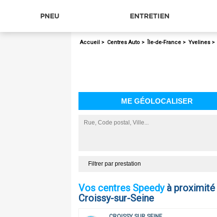
PNEU
ENTRETIEN
Accueil
>
Centres Auto
>
Île-de-France
>
Yvelines
69
69
ME GÉOLOCALISER
Filtrer par prestation
Vos centres Speedy
à proximité
Croissy-sur-Seine
CROISSY SUR SEINE