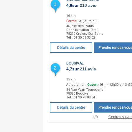
1
4,6
sur
210 avis
16 km
Fermé
· Aujourd'hui
46, rue des Ponts
Dans la station Total
78290
Croissy Sur Seine
Tél :
01 30 09 33 02
Détails du centre
Prendre rendez-vou
BOUGIVAL
2
4,7
sur
211 avis
15 km
Aujourd'hui :
Ouvert
· 08h – 12h30 et 13h3
54 Rue Yvan Tourgueneff
78380
Bougival
Tél :
01 30 78 08 34
Détails du centre
Prendre rendez-vou
1
/
3
Centres suivan