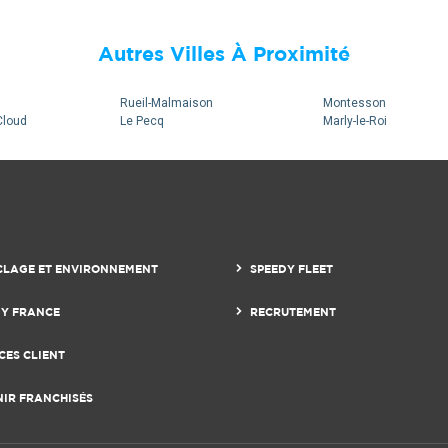
30
30
Autres Villes À Proximité
33
33
Rueil-Malmaison
Montesson
28
28
Cloud
Le Pecq
Marly-le-Roi
CLAGE ET ENVIRONNEMENT
SPEEDY FLEET
DY FRANCE
RECRUTEMENT
CES CLIENT
60
60
NIR FRANCHISÉS