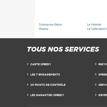
40
40
Croissy-sur-Seine
Le Vésinet
Chatou
La Celle-Saint-
68
68
TOUS NOS SERVICES
CARTE SPEEDY
RECY
LES 7 ENGAGEMENTS
SPEE
20 POINTS DE CONTRÔLE
SERVI
LES GARANTIES SPEEDY
DEVE