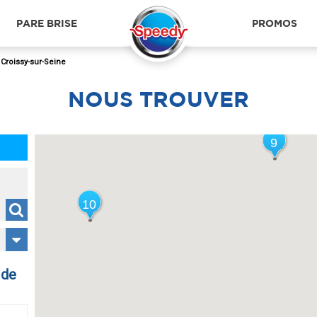
PARE BRISE
PROMOS
>
Croissy-sur-Seine
NOUS
TROUVER
9
9
10
10
 de
RUEIL MALMAISON
LE 