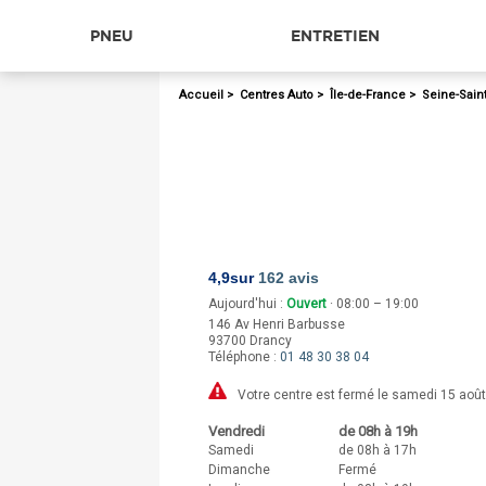
PNEU
ENTRETIEN
Accueil
>
Centres Auto
>
Île-de-France
>
Seine-Sain
4,9
sur
162 avis
Aujourd'hui :
Ouvert
· 08:00 – 19:00
146 Av Henri Barbusse
93700
Drancy
Téléphone :
01 48 30 38 04
Votre centre est fermé le samedi 15 août
Vendredi
de 08h à 19h
Samedi
de 08h à 17h
Dimanche
Fermé