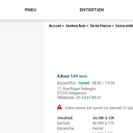
PNEU
ENTRETIEN
Accueil
>
Centres Auto
>
Île-de-France
>
Seine-et-M
4,6
sur
134 avis
Aujourd'hui :
Ouvert
· 08:00 – 19:00
17, Rue Roger Salengro
77270
Villeparisis
Téléphone :
01 64 67 80 67
Votre centre est ouvert ce samedi 15 ao
Vendredi
de 08h à 19h
Samedi
de 08h à 17h
Dimanche
Fermé