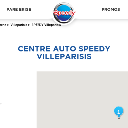
PARE BRISE
PROMOS
arne
>
Villeparisis
>
SPEEDY Villeparisis
CENTRE AUTO SPEEDY
VILLEPARISIS
ût
1
1