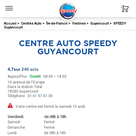
Menu
Accueil
>
Centres Auto
>
Île-de-France
>
Yvelines
>
Guyancourt
>
SPEEDY
Guyancourt
CENTRE AUTO SPEEDY
GUYANCOURT
4,7
sur
240 avis
Aujourd'hui :
Ouvert
· 08:00 – 18:00
10 avenue de l'Europe
Dans la station Total
78280
Guyancourt
Téléphone :
01 61 37 01 30
Votre centre est fermé le samedi 15 août
Vendredi
de 08h à 18h
Samedi
Fermé
Dimanche
Fermé
Lundi
de 08h à 18h