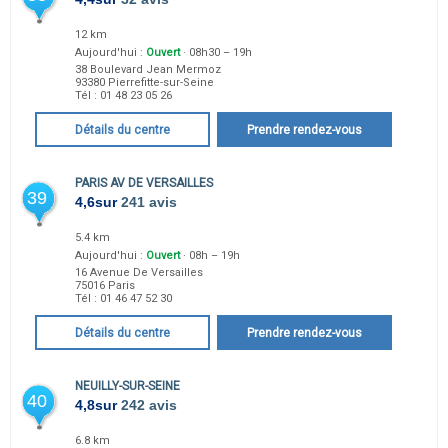
12 km
Aujourd'hui :
Ouvert
· 08h30 – 19h
38 Boulevard Jean Mermoz
93380
Pierrefitte-sur-Seine
Tél :
01 48 23 05 26
Détails du centre
Prendre rendez-vous
PARIS AV DE VERSAILLES
39
4,6
sur
241 avis
5.4 km
Aujourd'hui :
Ouvert
· 08h – 19h
16 Avenue De Versailles
75016
Paris
Tél :
01 46 47 52 30
Détails du centre
Prendre rendez-vous
NEUILLY-SUR-SEINE
40
4,8
sur
242 avis
6.8 km