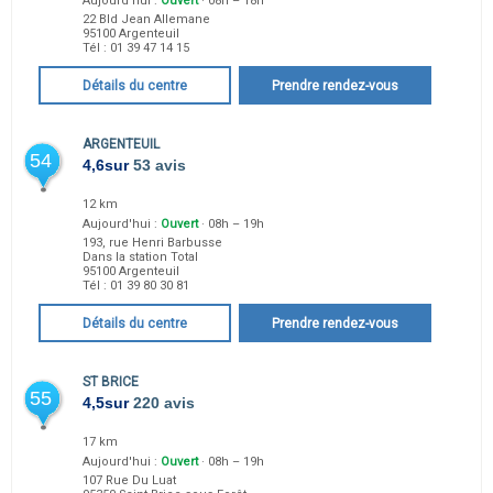
Aujourd'hui :
Ouvert
· 08h – 18h
22 Bld Jean Allemane
95100
Argenteuil
Tél :
01 39 47 14 15
Détails du centre
Prendre rendez-vous
ARGENTEUIL
54
4,6
sur
53 avis
12 km
Aujourd'hui :
Ouvert
· 08h – 19h
193, rue Henri Barbusse
Dans la station Total
95100
Argenteuil
Tél :
01 39 80 30 81
Détails du centre
Prendre rendez-vous
ST BRICE
55
4,5
sur
220 avis
17 km
Aujourd'hui :
Ouvert
· 08h – 19h
107 Rue Du Luat