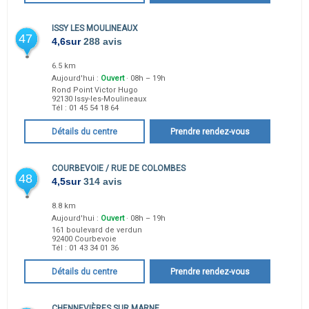
ISSY LES MOULINEAUX
47
4,6
sur
288 avis
6.5 km
Aujourd'hui :
Ouvert
· 08h – 19h
Rond Point Victor Hugo
92130
Issy-les-Moulineaux
Tél :
01 45 54 18 64
Détails du centre
Prendre rendez-vous
COURBEVOIE / RUE DE COLOMBES
48
4,5
sur
314 avis
8.8 km
Aujourd'hui :
Ouvert
· 08h – 19h
161 boulevard de verdun
92400
Courbevoie
Tél :
01 43 34 01 36
Détails du centre
Prendre rendez-vous
CHENNEVIÈRES SUR MARNE