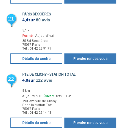
PARIS BESSIÈRES
21
4,4
sur
80 avis
5.1 km
Fermé
· Aujourd'hui
35 Bd Bessières
75017
Paris
Tél :
01 42 28 91 71
Détails du centre
Prendre rendez-vous
PTE DE CLICHY - STATION TOTAL
22
4,8
sur
112 avis
5 km
Aujourd'hui :
Ouvert
· 09h – 19h
190, avenue de Clichy
Dans la station Total
75017
Paris
Tél :
01 42 29 14 43
Détails du centre
Prendre rendez-vous