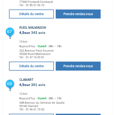
77340
Pontault-Combault
Tél :
01 85 51 05 10
Détails du centre
Prendre rendez-vous
RUEIL MALMAISON
67
4,5
sur
343 avis
13 km
Aujourd'hui :
Ouvert
· 08h – 18h
222 Avenue Paul Doumer
92500
Rueil-Malmaison
Tél :
01 47 14 93 01
Détails du centre
Prendre rendez-vous
CLAMART
68
4,5
sur
301 avis
12 km
Aujourd'hui :
Ouvert
· 08h – 19h
548 Avenue du Général de Gaulle
92140
Clamart
Tél :
01 46 61 73 02