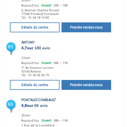
20 km
Aujourd'hui :
Ouvert
· 09h – 18h
6, Avenue Charles Rouxel
77340
Pontault-Combault
Tél :
01 60 18 19 83
Détails du centre
Prendre rendez-vous
ANTONY
65
4,7
sur
180 avis
13 km
Aujourd'hui :
Ouvert
· 08h – 19h
71 Av Division Leclerc
92160
Antony
Tél :
01 40 96 90 79
Détails du centre
Prendre rendez-vous
PONTAULT-COMBAULT
66
4,8
sur
66 avis
20 km
Aujourd'hui :
Ouvert
· 08h – 19h
1 Rue de la Louvetière