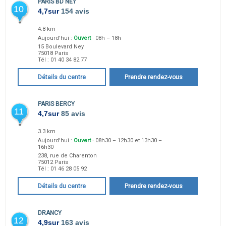
PARIS BD NEY
10
4,7
sur
154 avis
4.8 km
Aujourd'hui :
Ouvert
· 08h – 18h
15 Boulevard Ney
75018
Paris
Tél :
01 40 34 82 77
Détails du centre
Prendre rendez-vous
PARIS BERCY
11
4,7
sur
85 avis
3.3 km
Aujourd'hui :
Ouvert
· 08h30 – 12h30 et 13h30 –
16h30
238, rue de Charenton
75012
Paris
Tél :
01 46 28 05 92
Détails du centre
Prendre rendez-vous
DRANCY
12
4,9
sur
163 avis