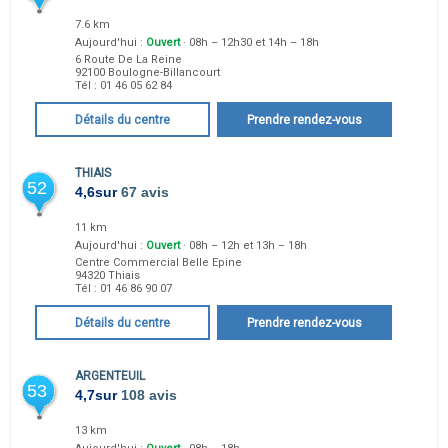
7.6 km
Aujourd'hui :
Ouvert
· 08h – 12h30 et 14h – 18h
6 Route De La Reine
92100
Boulogne-Billancourt
Tél :
01 46 05 62 84
Détails du centre
Prendre rendez-vous
THIAIS
52
4,6
sur
67 avis
11 km
Aujourd'hui :
Ouvert
· 08h – 12h et 13h – 18h
Centre Commercial Belle Epine
94320
Thiais
Tél :
01 46 86 90 07
Détails du centre
Prendre rendez-vous
ARGENTEUIL
53
4,7
sur
108 avis
13 km