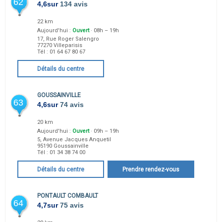
62
4,6
sur
134 avis
22 km
Aujourd'hui :
Ouvert
· 08h – 19h
17, Rue Roger Salengro
77270
Villeparisis
Tél :
01 64 67 80 67
Détails du centre
GOUSSAINVILLE
63
4,6
sur
74 avis
20 km
Aujourd'hui :
Ouvert
· 09h – 19h
5, Avenue Jacques Anquetil
95190
Goussainville
Tél :
01 34 38 74 00
Détails du centre
Prendre rendez-vous
PONTAULT COMBAULT
64
4,7
sur
75 avis