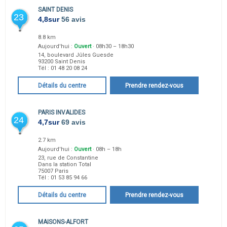
SAINT DENIS
23
4,8
sur
56 avis
8.8 km
Aujourd'hui :
Ouvert
· 08h30 – 18h30
14, boulevard Jûles Guesde
93200
Saint Denis
Tél :
01 48 20 08 24
Détails du centre
Prendre rendez-vous
PARIS INVALIDES
24
4,7
sur
69 avis
2.7 km
Aujourd'hui :
Ouvert
· 08h – 18h
23, rue de Constantine
Dans la station Total
75007
Paris
Tél :
01 53 85 94 66
Détails du centre
Prendre rendez-vous
MAISONS-ALFORT