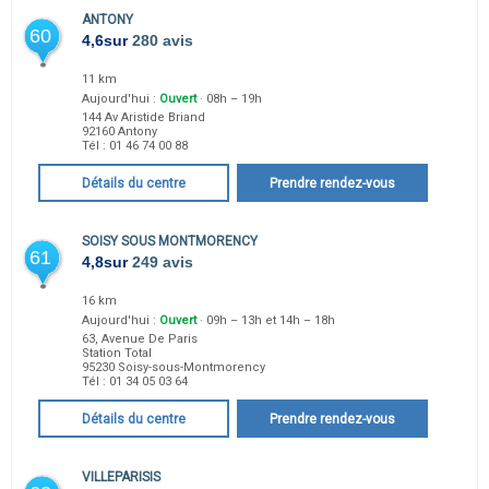
ANTONY
60
4,6
sur
280 avis
11 km
Aujourd'hui :
Ouvert
· 08h – 19h
144 Av Aristide Briand
92160
Antony
Tél :
01 46 74 00 88
Détails du centre
Prendre rendez-vous
SOISY SOUS MONTMORENCY
61
4,8
sur
249 avis
16 km
Aujourd'hui :
Ouvert
· 09h – 13h et 14h – 18h
63, Avenue De Paris
Station Total
95230
Soisy-sous-Montmorency
Tél :
01 34 05 03 64
Détails du centre
Prendre rendez-vous
VILLEPARISIS