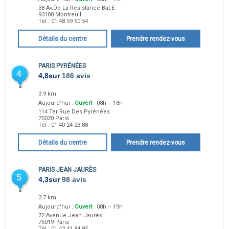
38 Av.De La Resistance Bat.E
93100
Montreuil
Tél :
01 48 59 50 54
Détails du centre
Prendre rendez-vous
PARIS PYRÉNÉES
4
4,8
sur
186 avis
3.9 km
Aujourd'hui :
Ouvert
· 08h – 18h
114 Ter Rue Des Pyrénées
75020
Paris
Tél :
01 40 24 23 88
Détails du centre
Prendre rendez-vous
PARIS JEAN JAURÈS
5
4,3
sur
98 avis
3.7 km
Aujourd'hui :
Ouvert
· 08h – 19h
72 Avenue Jean Jaurès
75019
Paris
Tél :
01 42 41 84 85