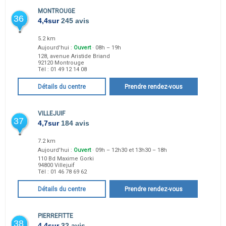
MONTROUGE
36
4,4
sur
245 avis
5.2 km
Aujourd'hui :
Ouvert
· 08h – 19h
128, avenue Aristide Briand
92120
Montrouge
Tél :
01 49 12 14 08
Détails du centre
Prendre rendez-vous
VILLEJUIF
37
4,7
sur
184 avis
7.2 km
Aujourd'hui :
Ouvert
· 09h – 12h30 et 13h30 – 18h
110 Bd Maxime Gorki
94800
Villejuif
Tél :
01 46 78 69 62
Détails du centre
Prendre rendez-vous
PIERREFITTE
38
4,4
sur
32 avis