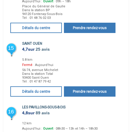
Aujourd'hui :
Ouvert
· 09h – 18h
Place du Général de Gaulle
Dans la station BP
94120
Fontenay-Sous-Bois
Tél :
01 48 76 02 03
Détails du centre
Prendre rendez-vous
SAINT OUEN
15
4,7
sur
25 avis
5.8 km
Fermé
· Aujourd'hui
56-74, avenue Michelet
Dans la station Total
93400
Saint Ouen
Tél :
01 47 87 79 42
Détails du centre
Prendre rendez-vous
LES PAVILLONS-SOUS-BOIS
16
4,8
sur
89 avis
12 km
Aujourd'hui :
Ouvert
· 08h30 – 13h et 14h – 18h30