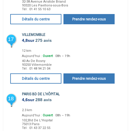
32-38 Avenue Aristide Briand
93320
Les Pavillons-sous-Bois
Tél :
01 41 55 10 63
Détails du centre
Prendre rendez-vous
VILLEMOMBLE
17
4,8
sur
275 avis
12 km
Aujourd'hui :
Ouvert
· 08h – 19h
40 Av De Rosny
93250
Villemomble
Tél :
01 48 94 21 04
Détails du centre
Prendre rendez-vous
PARIS BD DE L'HÔPITAL
18
4,6
sur
288 avis
2.3 km
Aujourd'hui :
Ouvert
· 08h – 19h
102,Bld De L'Hopital
75013
Paris
Tél :
01 43 37 22 55