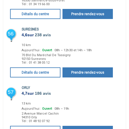
95350
Saint-Brice-sous-Forêt
Tél :
01 34 19 66 00
Détails du centre
Prendre rendez-vous
SURESNES
56
4,6
sur
238 avis
10 km
Aujourd'hui :
Ouvert
· 08h – 12h30 et 14h – 18h
70 Bld Du Maréchal De Tassigny
92150
Suresnes
Tél :
01 41 38 05 12
Détails du centre
Prendre rendez-vous
ORLY
57
4,7
sur
186 avis
13 km
Aujourd'hui :
Ouvert
· 08h – 19h
2 Avenue Marcel Cachin
94310
Orly
Tél :
01 48 92 07 92