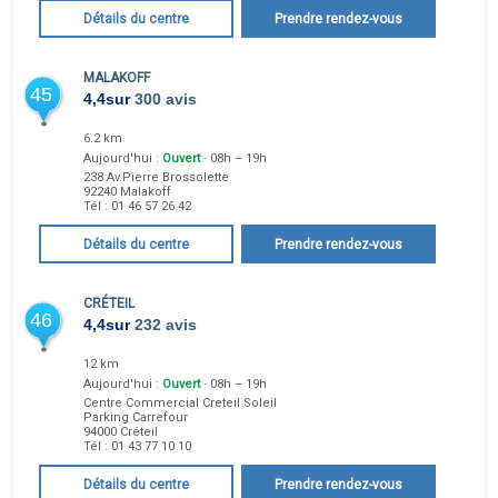
Détails du centre
Prendre rendez-vous
MALAKOFF
45
4,4
sur
300 avis
6.2 km
Aujourd'hui :
Ouvert
· 08h – 19h
238 Av.Pierre Brossolette
92240
Malakoff
Tél :
01 46 57 26 42
Détails du centre
Prendre rendez-vous
CRÉTEIL
46
4,4
sur
232 avis
12 km
Aujourd'hui :
Ouvert
· 08h – 19h
Centre Commercial Creteil Soleil
Parking Carrefour
94000
Créteil
Tél :
01 43 77 10 10
Détails du centre
Prendre rendez-vous