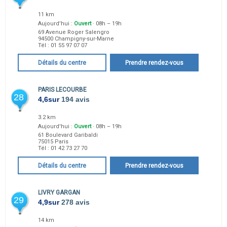
11 km
Aujourd'hui :
Ouvert
· 08h – 19h
69 Avenue Roger Salengro
94500
Champigny-sur-Marne
Tél :
01 55 97 07 07
Détails du centre
Prendre rendez-vous
PARIS LECOURBE
28
4,6
sur
194 avis
3.2 km
Aujourd'hui :
Ouvert
· 08h – 19h
61 Boulevard Garibaldi
75015
Paris
Tél :
01 42 73 27 70
Détails du centre
Prendre rendez-vous
LIVRY GARGAN
29
4,9
sur
278 avis
14 km