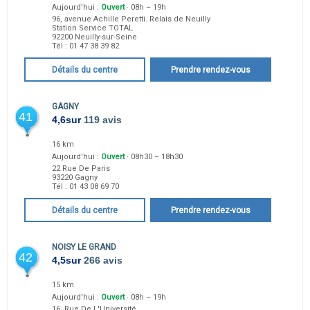
Aujourd'hui :
Ouvert
· 08h – 19h
96, avenue Achille Peretti. Relais de Neuilly
Station Service TOTAL
92200
Neuilly-sur-Seine
Tél :
01 47 38 39 82
Détails du centre
Prendre rendez-vous
GAGNY
41
4,6
sur
119 avis
16 km
Aujourd'hui :
Ouvert
· 08h30 – 18h30
22 Rue De Paris
93220
Gagny
Tél :
01 43 08 69 70
Détails du centre
Prendre rendez-vous
NOISY LE GRAND
42
4,5
sur
266 avis
15 km
Aujourd'hui :
Ouvert
· 08h – 19h
16, Rue De L'Université