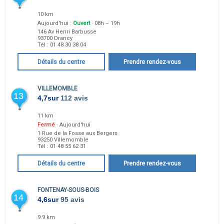
10 km
Aujourd'hui :
Ouvert
· 08h – 19h
146 Av Henri Barbusse
93700
Drancy
Tél :
01 48 30 38 04
Détails du centre
Prendre rendez-vous
VILLEMOMBLE
13
4,7
sur
112 avis
11 km
Fermé
· Aujourd'hui
1 Rue de la Fosse aux Bergers
93250
Villemomble
Tél :
01 48 55 62 31
Détails du centre
Prendre rendez-vous
FONTENAY-SOUS-BOIS
14
4,6
sur
95 avis
9.9 km