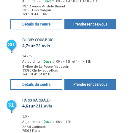
Aujourd'hui :
Ouvert
· 09h – 12h30 et 13h30 – 18h
137, Avenue Aristide Briand
93190
Livry-Gargan
Tél :
01 43 30 04 35
Détails du centre
Prendre rendez-vous
CLICHY-SOUS-BOIS
30
4,7
sur
72 avis
14 km
Aujourd'hui :
Ouvert
· 09h – 13h et 14h – 18h
4 Allée de La Fosse Maussoin
93390
Clichy-sous-Bois
Tél :
01 41 54 02 10
Détails du centre
Prendre rendez-vous
PARIS GARIBALDI
31
4,6
sur
211 avis
3.5 km
Aujourd'hui :
Ouvert
· 08h – 19h
52 Bd Garibaldi
75015
Paris