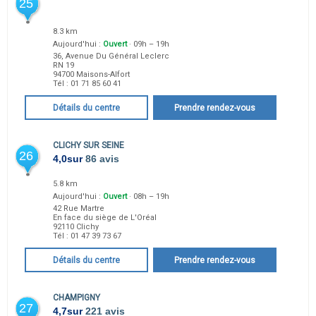
25
8.3 km
Aujourd'hui :
Ouvert
· 09h – 19h
36, Avenue Du Général Leclerc
RN 19
94700
Maisons-Alfort
Tél :
01 71 85 60 41
Détails du centre
Prendre rendez-vous
CLICHY SUR SEINE
26
4,0
sur
86 avis
5.8 km
Aujourd'hui :
Ouvert
· 08h – 19h
42 Rue Martre
En face du siège de L'Oréal
92110
Clichy
Tél :
01 47 39 73 67
Détails du centre
Prendre rendez-vous
CHAMPIGNY
27
4,7
sur
221 avis