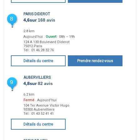
PARIS DIDEROT
8
4,6
sur
168 avis
2.8 km
Aujourd'hui :
Ouvert
· 08h – 19h
124 A 130 Boulevard Diderot
75012
Paris
Tél :
01 46 28 32 76
Détails du centre
Prendre rendez-vous
AUBERVILLIERS
9
4,8
sur
82 avis
6.2 km
Fermé
· Aujourd'hui
104 Ter Avenue Victor Hugo
93300
Aubervilliers
Tél :
01 43 52 41 41
Détails du centre