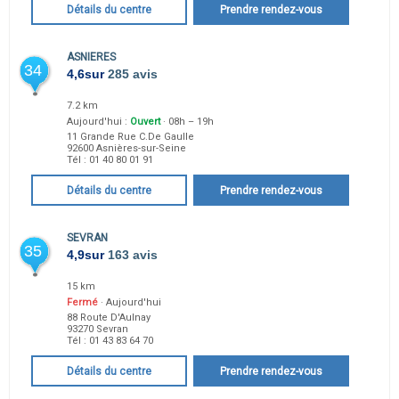
Détails du centre
Prendre rendez-vous
ASNIERES
34
4,6
sur
285 avis
7.2 km
Aujourd'hui :
Ouvert
· 08h – 19h
11 Grande Rue C.De Gaulle
92600
Asnières-sur-Seine
Tél :
01 40 80 01 91
Détails du centre
Prendre rendez-vous
SEVRAN
35
4,9
sur
163 avis
15 km
Fermé
· Aujourd'hui
88 Route D'Aulnay
93270
Sevran
Tél :
01 43 83 64 70
Détails du centre
Prendre rendez-vous