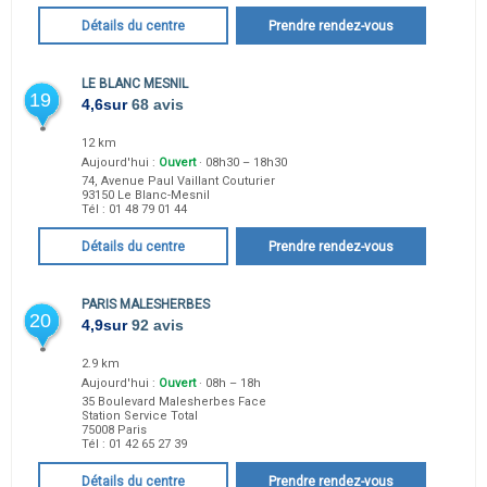
Détails du centre
Prendre rendez-vous
LE BLANC MESNIL
19
4,6
sur
68 avis
12 km
Aujourd'hui :
Ouvert
· 08h30 – 18h30
74, Avenue Paul Vaillant Couturier
93150
Le Blanc-Mesnil
Tél :
01 48 79 01 44
Détails du centre
Prendre rendez-vous
PARIS MALESHERBES
20
4,9
sur
92 avis
2.9 km
Aujourd'hui :
Ouvert
· 08h – 18h
35 Boulevard Malesherbes Face
Station Service Total
75008
Paris
Tél :
01 42 65 27 39
Détails du centre
Prendre rendez-vous