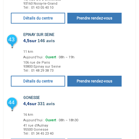
93160
Noisy-le-Grand
Tél :
01 43 05 40 10
Détails du centre
Prendre rendez-vous
EPINAY SUR SEINE
43
4,5
sur
146 avis
11 km
Aujourd'hui :
Ouvert
· 08h – 19h
106 rue de Paris
93800
Epinay sur Seine
Tél :
01 48 29 38 73
Détails du centre
Prendre rendez-vous
GONESSE
44
4,4
sur
331 avis
16 km
Aujourd'hui :
Ouvert
· 08h – 18h30
41 rue d'Aulnay
95500
Gonesse
Tél :
01 34 45 23 40