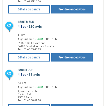
Tél :
01 42 73 10 06
Détails du centre
Prendre rendez-vous
SAINT-MAUR
32
4,3
sur
130 avis
11 km
Aujourd'hui :
Ouvert
· 08h – 19h
31 Rue De La Varenne
94100
Saint-Maur-des-Fossés
Tél :
01 48 89 48 99
Détails du centre
Prendre rendez-vous
PARIS FOCH
33
4,8
sur
88 avis
4.8 km
Aujourd'hui :
Ouvert
· 08h – 18h
4, avenue Foch
Station ENI
75016
Paris
Tél :
01 40 68 07 28