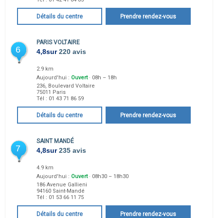
Détails du centre
Prendre rendez-vous
PARIS VOLTAIRE
6
4,8
sur
220 avis
2.9 km
Aujourd'hui :
Ouvert
· 08h – 18h
236, Boulevard Voltaire
75011
Paris
Tél :
01 43 71 86 59
Détails du centre
Prendre rendez-vous
SAINT MANDÉ
7
4,8
sur
235 avis
4.9 km
Aujourd'hui :
Ouvert
· 08h30 – 18h30
186 Avenue Gallieni
94160
Saint-Mandé
Tél :
01 53 66 11 75
Détails du centre
Prendre rendez-vous