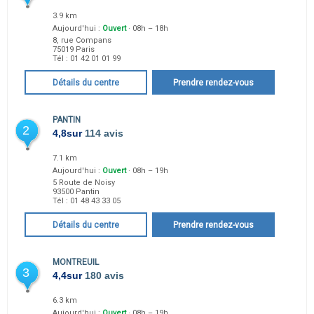
3.9 km
Aujourd'hui :
Ouvert
· 08h – 18h
8, rue Compans
75019
Paris
Tél :
01 42 01 01 99
Détails du centre
Prendre rendez-vous
PANTIN
2
4,8
sur
114 avis
7.1 km
Aujourd'hui :
Ouvert
· 08h – 19h
5 Route de Noisy
93500
Pantin
Tél :
01 48 43 33 05
Détails du centre
Prendre rendez-vous
MONTREUIL
3
4,4
sur
180 avis
6.3 km
Aujourd'hui :
Ouvert
· 08h – 19h