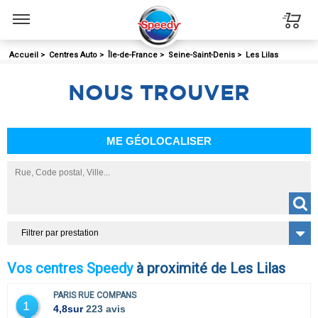
Menu
Accueil
>
Centres Auto
>
Île-de-France
>
Seine-Saint-Denis
>
Les Lilas
NOUS
TROUVER
ME GÉOLOCALISER
Filtrer par prestation
Vos centres Speedy
à proximité de Les Lilas
PARIS RUE COMPANS
1
4,8
sur
223 avis