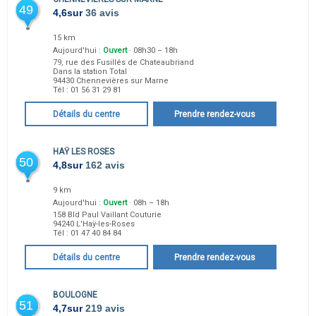
49
4,6
sur
36 avis
15 km
Aujourd'hui :
Ouvert
· 08h30 – 18h
79, rue des Fusillés de Chateaubriand
Dans la station Total
94430
Chennevières sur Marne
Tél :
01 56 31 29 81
Détails du centre
Prendre rendez-vous
HAŸ LES ROSES
50
4,8
sur
162 avis
9 km
Aujourd'hui :
Ouvert
· 08h – 18h
158 Bld Paul Vaillant Couturie
94240
L'Haÿ-les-Roses
Tél :
01 47 40 84 84
Détails du centre
Prendre rendez-vous
BOULOGNE
51
4,7
sur
219 avis