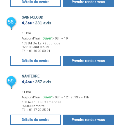
Détails du centre
Prendre rendez-vous
SAINT-CLOUD
58
4,3
sur
231 avis
10 km
Aujourd'hui :
Ouvert
· 08h – 19h
153 Bd De La République
92210
Saint-Cloud
Tél :
01 46 02 50 94
Détails du centre
Prendre rendez-vous
NANTERRE
59
4,4
sur
257 avis
11 km
Aujourd'hui :
Ouvert
· 08h – 12h et 13h – 19h
108 Avenue G.Clemenceau
92000
Nanterre
Tél :
01 47 29 25 94
Détails du centre
Prendre rendez-vous