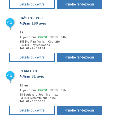
Détails du centre
Prendre rendez-vous
HAŸ LES ROSES
45
4,8
sur
160 avis
9 km
Aujourd'hui :
Ouvert
· 08h30 – 14h
158 Bld Paul Vaillant Couturie
94240
L'Haÿ-les-Roses
Tél :
01 47 40 84 84
Détails du centre
Prendre rendez-vous
PIERREFITTE
46
4,4
sur
31 avis
12 km
Aujourd'hui :
Ouvert
· 08h30 – 17h
38 Boulevard Jean Mermoz
93380
Pierrefitte-sur-Seine
Tél :
01 48 23 05 26
Détails du centre
Prendre rendez-vous