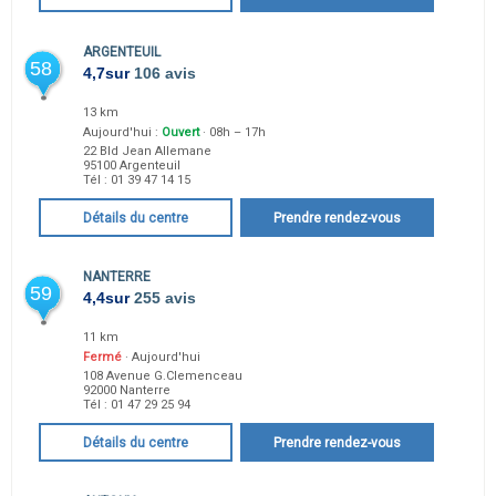
ARGENTEUIL
58
4,7
sur
106 avis
13 km
Aujourd'hui :
Ouvert
· 08h – 17h
22 Bld Jean Allemane
95100
Argenteuil
Tél :
01 39 47 14 15
Détails du centre
Prendre rendez-vous
NANTERRE
59
4,4
sur
255 avis
11 km
Fermé
· Aujourd'hui
108 Avenue G.Clemenceau
92000
Nanterre
Tél :
01 47 29 25 94
Détails du centre
Prendre rendez-vous