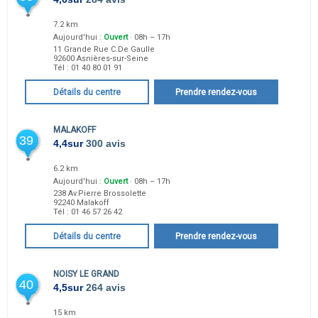
7.2 km
Aujourd'hui :
Ouvert
· 08h – 17h
11 Grande Rue C.De Gaulle
92600
Asnières-sur-Seine
Tél :
01 40 80 01 91
Détails du centre
Prendre rendez-vous
MALAKOFF
39
4,4
sur
300 avis
6.2 km
Aujourd'hui :
Ouvert
· 08h – 17h
238 Av.Pierre Brossolette
92240
Malakoff
Tél :
01 46 57 26 42
Détails du centre
Prendre rendez-vous
NOISY LE GRAND
40
4,5
sur
264 avis
15 km