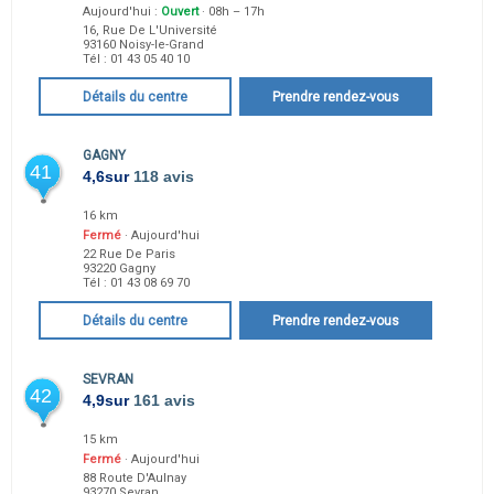
Aujourd'hui :
Ouvert
· 08h – 17h
16, Rue De L'Université
93160
Noisy-le-Grand
Tél :
01 43 05 40 10
Détails du centre
Prendre rendez-vous
GAGNY
41
4,6
sur
118 avis
16 km
Fermé
· Aujourd'hui
22 Rue De Paris
93220
Gagny
Tél :
01 43 08 69 70
Détails du centre
Prendre rendez-vous
SEVRAN
42
4,9
sur
161 avis
15 km
Fermé
· Aujourd'hui
88 Route D'Aulnay
93270
Sevran