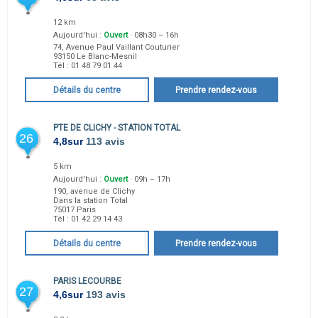
12 km
Aujourd'hui :
Ouvert
· 08h30 – 16h
74, Avenue Paul Vaillant Couturier
93150
Le Blanc-Mesnil
Tél :
01 48 79 01 44
Détails du centre
Prendre rendez-vous
PTE DE CLICHY - STATION TOTAL
26
4,8
sur
113 avis
5 km
Aujourd'hui :
Ouvert
· 09h – 17h
190, avenue de Clichy
Dans la station Total
75017
Paris
Tél :
01 42 29 14 43
Détails du centre
Prendre rendez-vous
PARIS LECOURBE
27
4,6
sur
193 avis