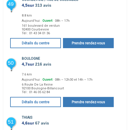
49
4,5
sur
313 avis
8.8 km
Aujourd'hui :
Ouvert
· 08h – 17h
161 boulevard de verdun
92400
Courbevoie
Tél :
01 43 34 01 36
Détails du centre
Prendre rendez-vous
BOULOGNE
50
4,7
sur
216 avis
7.6 km
Aujourd'hui :
Ouvert
· 08h – 12h30 et 14h – 17h
6 Route De La Reine
92100
Boulogne-Billancourt
Tél :
01 46 05 62 84
Détails du centre
Prendre rendez-vous
THIAIS
51
4,6
sur
67 avis