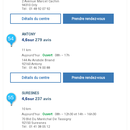
2 Avenue Marcel Cachin
94310
Orly
Tél :
01 48 92 07 92
Détails du centre
Prendre rendez-vous
ANTONY
54
4,6
sur
279 avis
11 km
Aujourd'hui :
Ouvert
· 08h – 17h
144 Av Aristide Briand
92160
Antony
Tél :
01 46 74 00 88
Détails du centre
Prendre rendez-vous
SURESNES
55
4,6
sur
237 avis
10 km
Aujourd'hui :
Ouvert
· 08h – 12h30 et 14h – 16h30
70 Bld Du Maréchal De Tassigny
92150
Suresnes
Tél :
01 41 38 05 12