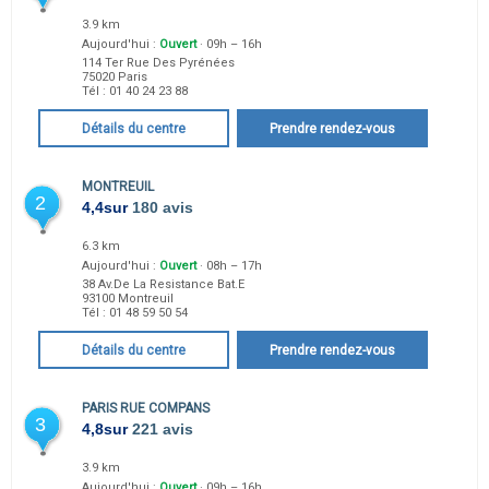
3.9 km
Aujourd'hui :
Ouvert
· 09h – 16h
114 Ter Rue Des Pyrénées
75020
Paris
Tél :
01 40 24 23 88
Détails du centre
Prendre rendez-vous
MONTREUIL
2
4,4
sur
180 avis
6.3 km
Aujourd'hui :
Ouvert
· 08h – 17h
38 Av.De La Resistance Bat.E
93100
Montreuil
Tél :
01 48 59 50 54
Détails du centre
Prendre rendez-vous
PARIS RUE COMPANS
3
4,8
sur
221 avis
3.9 km
Aujourd'hui :
Ouvert
· 09h – 16h