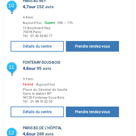
PARIS BD NEY
10
4,7
sur
152 avis
4.8 km
Aujourd'hui :
Ouvert
· 09h – 17h
15 Boulevard Ney
75018
Paris
Tél :
01 40 34 82 77
Détails du centre
Prendre rendez-vous
FONTENAY-SOUS-BOIS
11
4,6
sur
95 avis
9.9 km
Fermé
· Aujourd'hui
Place du Général de Gaulle
Dans la station BP
94120
Fontenay-Sous-Bois
Tél :
01 48 76 02 03
Détails du centre
Prendre rendez-vous
PARIS BD DE L'HÔPITAL
12
4,6
sur
288 avis