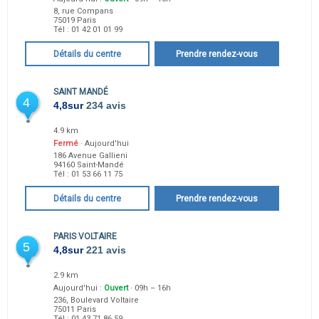
8, rue Compans
75019
Paris
Tél :
01 42 01 01 99
Détails du centre
Prendre rendez-vous
SAINT MANDÉ
4
4,8
sur
234 avis
4.9 km
Fermé
· Aujourd'hui
186 Avenue Gallieni
94160
Saint-Mandé
Tél :
01 53 66 11 75
Détails du centre
Prendre rendez-vous
PARIS VOLTAIRE
5
4,8
sur
221 avis
2.9 km
Aujourd'hui :
Ouvert
· 09h – 16h
236, Boulevard Voltaire
75011
Paris
Tél :
01 43 71 86 59