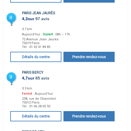
PARIS JEAN JAURÈS
8
4,3
sur
97 avis
3.7 km
Aujourd'hui :
Ouvert
· 08h – 17h
72 Avenue Jean Jaurès
75019
Paris
Tél :
01 42 41 84 85
Détails du centre
Prendre rendez-vous
PARIS BERCY
9
4,7
sur
85 avis
3.3 km
Fermé
· Aujourd'hui
238, rue de Charenton
75012
Paris
Tél :
01 46 28 05 92
Détails du centre
Prendre rendez-vous