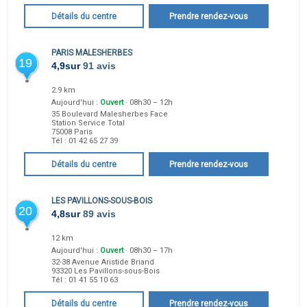
Détails du centre
Prendre rendez-vous
PARIS MALESHERBES
19
4,9
sur
91 avis
2.9 km
Aujourd'hui :
Ouvert
· 08h30 – 12h
35 Boulevard Malesherbes Face
Station Service Total
75008
Paris
Tél :
01 42 65 27 39
Détails du centre
Prendre rendez-vous
LES PAVILLONS-SOUS-BOIS
20
4,8
sur
89 avis
12 km
Aujourd'hui :
Ouvert
· 08h30 – 17h
32-38 Avenue Aristide Briand
93320
Les Pavillons-sous-Bois
Tél :
01 41 55 10 63
Détails du centre
Prendre rendez-vous