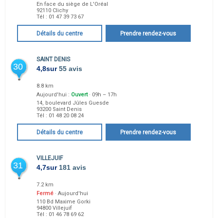
En face du siège de L'Oréal
92110
Clichy
Tél :
01 47 39 73 67
Détails du centre
Prendre rendez-vous
SAINT DENIS
30
4,8
sur
55 avis
8.8 km
Aujourd'hui :
Ouvert
· 09h – 17h
14, boulevard Jûles Guesde
93200
Saint Denis
Tél :
01 48 20 08 24
Détails du centre
Prendre rendez-vous
VILLEJUIF
31
4,7
sur
181 avis
7.2 km
Fermé
· Aujourd'hui
110 Bd Maxime Gorki
94800
Villejuif
Tél :
01 46 78 69 62