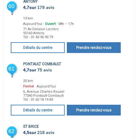
ANTONY
60
4,7
sur
179 avis
13 km
Aujourd'hui :
Ouvert
· 08h – 17h
71 Av Division Leclerc
92160
Antony
Tél :
01 40 96 90 79
Détails du centre
Prendre rendez-vous
PONTAULT COMBAULT
61
4,7
sur
75 avis
20 km
Fermé
· Aujourd'hui
6, Avenue Charles Rouxel
77340
Pontault-Combault
Tél :
01 60 18 19 83
Détails du centre
Prendre rendez-vous
ST BRICE
62
4,5
sur
218 avis