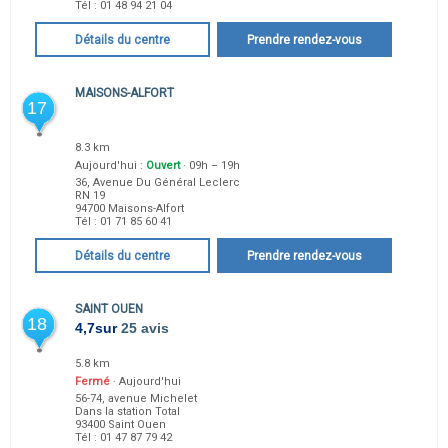
Tél :
01 48 94 21 04
Détails du centre
Prendre rendez-vous
MAISONS-ALFORT
17
8.3 km
Aujourd'hui :
Ouvert
· 09h – 19h
36, Avenue Du Général Leclerc
RN 19
94700
Maisons-Alfort
Tél :
01 71 85 60 41
Détails du centre
Prendre rendez-vous
SAINT OUEN
18
4,7
sur
25 avis
5.8 km
Fermé
· Aujourd'hui
56-74, avenue Michelet
Dans la station Total
93400
Saint Ouen
Tél :
01 47 87 79 42