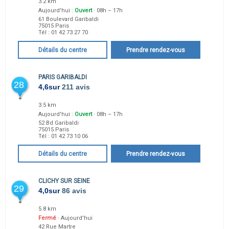
3.2 km
Aujourd'hui :
Ouvert
· 08h – 17h
61 Boulevard Garibaldi
75015
Paris
Tél :
01 42 73 27 70
Détails du centre
Prendre rendez-vous
PARIS GARIBALDI
28
4,6
sur
211 avis
3.5 km
Aujourd'hui :
Ouvert
· 08h – 17h
52 Bd Garibaldi
75015
Paris
Tél :
01 42 73 10 06
Détails du centre
Prendre rendez-vous
CLICHY SUR SEINE
29
4,0
sur
86 avis
5.8 km
Fermé
· Aujourd'hui
42 Rue Martre