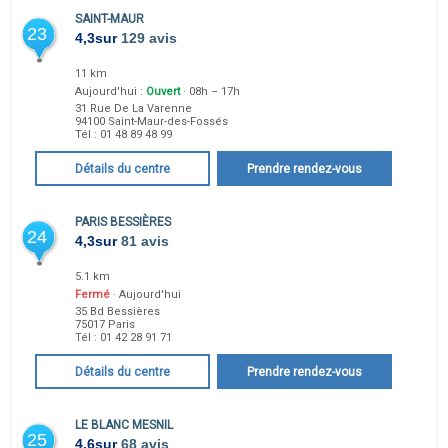
SAINT-MAUR
23
4,3
sur
129 avis
11 km
Aujourd'hui :
Ouvert
· 08h – 17h
31 Rue De La Varenne
94100
Saint-Maur-des-Fossés
Tél :
01 48 89 48 99
Détails du centre
Prendre rendez-vous
PARIS BESSIÈRES
24
4,3
sur
81 avis
5.1 km
Fermé
· Aujourd'hui
35 Bd Bessières
75017
Paris
Tél :
01 42 28 91 71
Détails du centre
Prendre rendez-vous
LE BLANC MESNIL
25
4,6
sur
68 avis