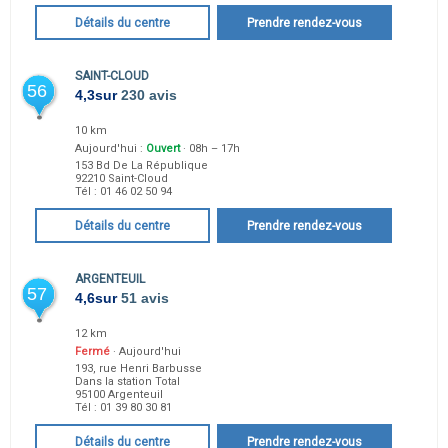
Détails du centre
Prendre rendez-vous
SAINT-CLOUD
56
4,3
sur
230 avis
10 km
Aujourd'hui :
Ouvert
· 08h – 17h
153 Bd De La République
92210
Saint-Cloud
Tél :
01 46 02 50 94
Détails du centre
Prendre rendez-vous
ARGENTEUIL
57
4,6
sur
51 avis
12 km
Fermé
· Aujourd'hui
193, rue Henri Barbusse
Dans la station Total
95100
Argenteuil
Tél :
01 39 80 30 81
Détails du centre
Prendre rendez-vous