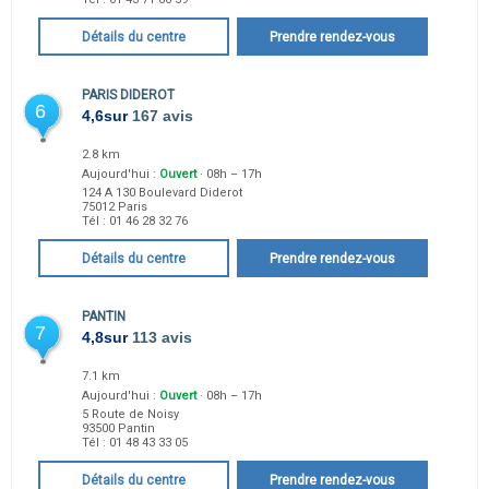
Détails du centre
Prendre rendez-vous
PARIS DIDEROT
6
4,6
sur
167 avis
2.8 km
Aujourd'hui :
Ouvert
· 08h – 17h
124 A 130 Boulevard Diderot
75012
Paris
Tél :
01 46 28 32 76
Détails du centre
Prendre rendez-vous
PANTIN
7
4,8
sur
113 avis
7.1 km
Aujourd'hui :
Ouvert
· 08h – 17h
5 Route de Noisy
93500
Pantin
Tél :
01 48 43 33 05
Détails du centre
Prendre rendez-vous