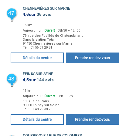
CHENNEVIÈRES SUR MARNE
47
4,6
sur
36 avis
15 km
Aujourd'hui :
Ouvert
· 08h30 – 12h30
79, rue des Fusillés de Chateaubriand
Dans la station Total
94430
Chennevières sur Marne
Tél :
01 56 31 29 81
Détails du centre
Prendre rendez-vous
EPINAY SUR SEINE
48
4,5
sur
144 avis
11 km
Aujourd'hui :
Ouvert
· 08h – 17h
106 rue de Paris
93800
Epinay sur Seine
Tél :
01 48 29 38 73
Détails du centre
Prendre rendez-vous
COURBEVOIE / RUE DE COLOMBES