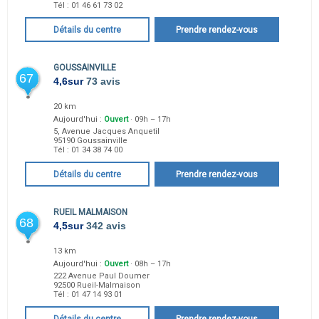
Tél :
01 46 61 73 02
Détails du centre
Prendre rendez-vous
GOUSSAINVILLE
67
4,6
sur
73 avis
20 km
Aujourd'hui :
Ouvert
· 09h – 17h
5, Avenue Jacques Anquetil
95190
Goussainville
Tél :
01 34 38 74 00
Détails du centre
Prendre rendez-vous
RUEIL MALMAISON
68
4,5
sur
342 avis
13 km
Aujourd'hui :
Ouvert
· 08h – 17h
222 Avenue Paul Doumer
92500
Rueil-Malmaison
Tél :
01 47 14 93 01