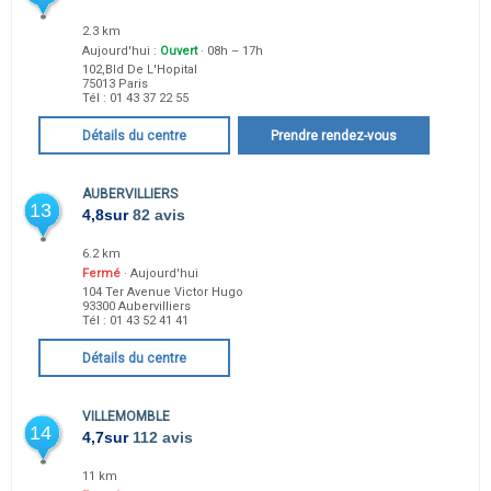
2.3 km
Aujourd'hui :
Ouvert
· 08h – 17h
102,Bld De L'Hopital
75013
Paris
Tél :
01 43 37 22 55
Détails du centre
Prendre rendez-vous
AUBERVILLIERS
13
4,8
sur
82 avis
6.2 km
Fermé
· Aujourd'hui
104 Ter Avenue Victor Hugo
93300
Aubervilliers
Tél :
01 43 52 41 41
Détails du centre
VILLEMOMBLE
14
4,7
sur
112 avis
11 km