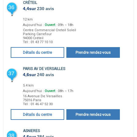
CRÉTEIL
36
4,4
sur
230 avis
12 km
Aujourd'hui :
Ouvert
· 09h – 18h
Centre Commercial Creteil Soleil
Parking Carrefour
94000
Créteil
Tél :
01 43 77 10 10
Détails du centre
Prendre rendez-vous
PARIS AV DE VERSAILLES
37
4,6
sur
240 avis
5.4 km
Aujourd'hui :
Ouvert
· 08h – 17h
16 Avenue De Versailles
75016
Paris
Tél :
01 46 47 52 30
Détails du centre
Prendre rendez-vous
ASNIERES
38
4,6
sur
284 avis