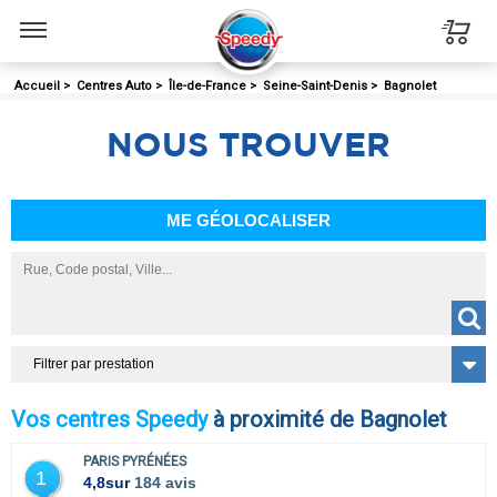
Menu
Accueil
>
Centres Auto
>
Île-de-France
>
Seine-Saint-Denis
>
Bagnolet
NOUS
TROUVER
ME GÉOLOCALISER
Filtrer par prestation
Vos centres Speedy
à proximité de Bagnolet
PARIS PYRÉNÉES
1
4,8
sur
184 avis