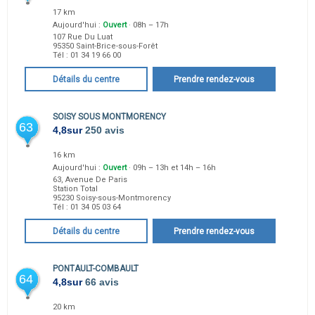
17 km
Aujourd'hui :
Ouvert
· 08h – 17h
107 Rue Du Luat
95350
Saint-Brice-sous-Forêt
Tél :
01 34 19 66 00
Détails du centre
Prendre rendez-vous
SOISY SOUS MONTMORENCY
63
4,8
sur
250 avis
16 km
Aujourd'hui :
Ouvert
· 09h – 13h et 14h – 16h
63, Avenue De Paris
Station Total
95230
Soisy-sous-Montmorency
Tél :
01 34 05 03 64
Détails du centre
Prendre rendez-vous
PONTAULT-COMBAULT
64
4,8
sur
66 avis
20 km