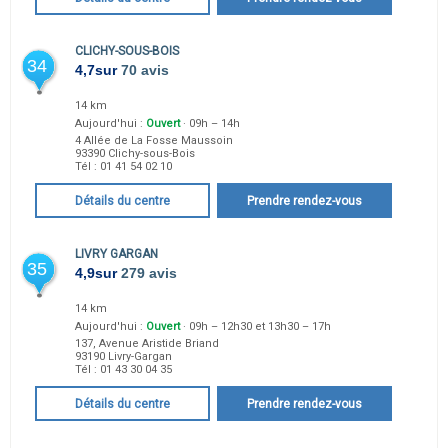
CLICHY-SOUS-BOIS
34
4,7
sur
70 avis
14 km
Aujourd'hui :
Ouvert
· 09h – 14h
4 Allée de La Fosse Maussoin
93390
Clichy-sous-Bois
Tél :
01 41 54 02 10
Détails du centre
Prendre rendez-vous
LIVRY GARGAN
35
4,9
sur
279 avis
14 km
Aujourd'hui :
Ouvert
· 09h – 12h30 et 13h30 – 17h
137, Avenue Aristide Briand
93190
Livry-Gargan
Tél :
01 43 30 04 35
Détails du centre
Prendre rendez-vous