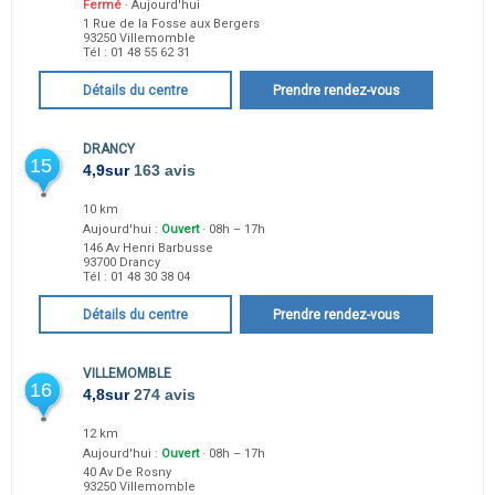
Fermé
· Aujourd'hui
1 Rue de la Fosse aux Bergers
93250
Villemomble
Tél :
01 48 55 62 31
Détails du centre
Prendre rendez-vous
DRANCY
15
4,9
sur
163 avis
10 km
Aujourd'hui :
Ouvert
· 08h – 17h
146 Av Henri Barbusse
93700
Drancy
Tél :
01 48 30 38 04
Détails du centre
Prendre rendez-vous
VILLEMOMBLE
16
4,8
sur
274 avis
12 km
Aujourd'hui :
Ouvert
· 08h – 17h
40 Av De Rosny
93250
Villemomble