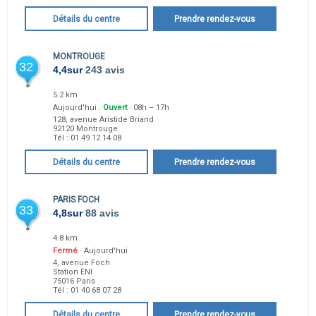
Détails du centre
Prendre rendez-vous
MONTROUGE
32
4,4
sur
243 avis
5.2 km
Aujourd'hui :
Ouvert
· 08h – 17h
128, avenue Aristide Briand
92120
Montrouge
Tél :
01 49 12 14 08
Détails du centre
Prendre rendez-vous
PARIS FOCH
33
4,8
sur
88 avis
4.8 km
Fermé
· Aujourd'hui
4, avenue Foch
Station ENI
75016
Paris
Tél :
01 40 68 07 28
Détails du centre
Prendre rendez-vous