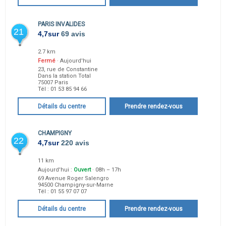
PARIS INVALIDES
21
4,7
sur
69 avis
2.7 km
Fermé
· Aujourd'hui
23, rue de Constantine
Dans la station Total
75007
Paris
Tél :
01 53 85 94 66
Détails du centre
Prendre rendez-vous
CHAMPIGNY
22
4,7
sur
220 avis
11 km
Aujourd'hui :
Ouvert
· 08h – 17h
69 Avenue Roger Salengro
94500
Champigny-sur-Marne
Tél :
01 55 97 07 07
Détails du centre
Prendre rendez-vous