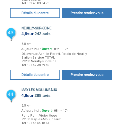
Tél :
01 43 83 64 70
Détails du centre
Prendre rendez-vous
NEUILLY-SUR-SEINE
43
4,8
sur
242 avis
6.8 km
Aujourd'hui :
Ouvert
· 09h – 17h
96, avenue Achille Peretti. Relais de Neuilly
Station Service TOTAL
92200
Neuilly-sur-Seine
Tél :
01 47 38 39 82
Détails du centre
Prendre rendez-vous
ISSY LES MOULINEAUX
44
4,6
sur
288 avis
6.5 km
Aujourd'hui :
Ouvert
· 08h – 17h
Rond Point Victor Hugo
92130
Issy-les-Moulineaux
Tél :
01 45 54 18 64