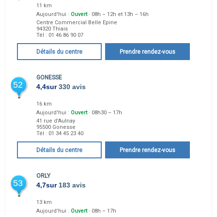
11 km
Aujourd'hui :
Ouvert
· 08h – 12h et 13h – 16h
Centre Commercial Belle Epine
94320
Thiais
Tél :
01 46 86 90 07
Détails du centre
Prendre rendez-vous
GONESSE
52
4,4
sur
330 avis
16 km
Aujourd'hui :
Ouvert
· 08h30 – 17h
41 rue d'Aulnay
95500
Gonesse
Tél :
01 34 45 23 40
Détails du centre
Prendre rendez-vous
ORLY
53
4,7
sur
183 avis
13 km
Aujourd'hui :
Ouvert
· 08h – 17h