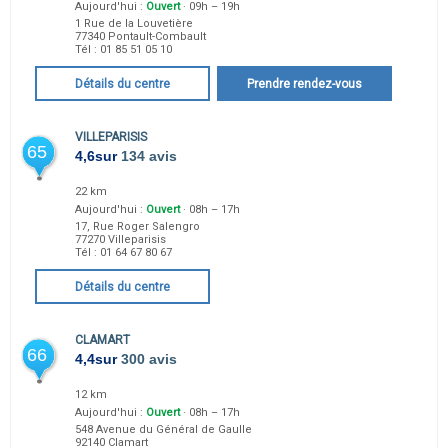
Aujourd'hui :
Ouvert
· 09h – 19h
1 Rue de la Louvetière
77340
Pontault-Combault
Tél :
01 85 51 05 10
Détails du centre
Prendre rendez-vous
VILLEPARISIS
65
4,6
sur
134 avis
22 km
Aujourd'hui :
Ouvert
· 08h – 17h
17, Rue Roger Salengro
77270
Villeparisis
Tél :
01 64 67 80 67
Détails du centre
CLAMART
66
4,4
sur
300 avis
12 km
Aujourd'hui :
Ouvert
· 08h – 17h
548 Avenue du Général de Gaulle
92140
Clamart