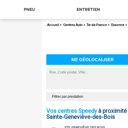
PNEU
ENTRETIEN
Accueil
>
Centres Auto
>
Île-de-France
>
Essonne
ME GÉOLOCALISER
21
21
Filtrer par prestation
Vos centres Speedy
à proximité
Sainte-Geneviève-des-Bois
STE GENEVIÈVE DES BOIS