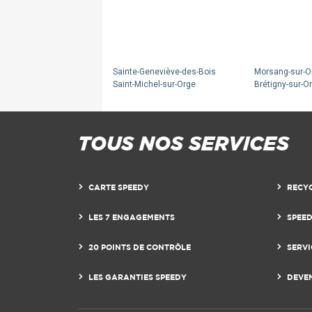
Sainte-Geneviève-des-Bois
Morsang-sur-O
Saint-Michel-sur-Orge
Brétigny-sur-O
TOUS NOS SERVICES
CARTE SPEEDY
RECY
LES 7 ENGAGEMENTS
SPEE
20 POINTS DE CONTRÔLE
SERVI
LES GARANTIES SPEEDY
DEVE