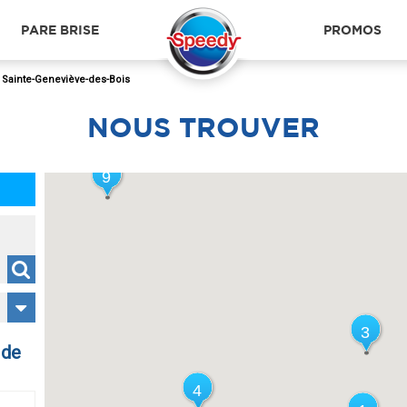
12
12
PARE BRISE
PROMOS
>
Sainte-Geneviève-des-Bois
NOUS
TROUVER
9
9
3
3
 de
4
4
EPINAY SUR ORGE
RIS