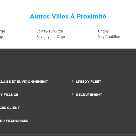
Autres Villes À Proximité
rge
Épinay-sur-Orge
Grigny
rge
Savigny-sur-Orge
Viry-Châtillon
17
17
CLAGE ET ENVIRONNEMENT
SPEEDY FLEET
DY FRANCE
RECRUTEMENT
CES CLIENT
NIR FRANCHISÉS