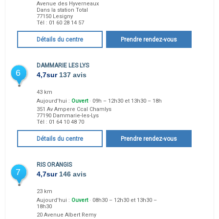
Avenue des Hyverneaux
Dans la station Total
77150
Lesigny
Tél :
01 60 28 14 57
Détails du centre
Prendre rendez-vous
DAMMARIE LES LYS
6
4,7
sur
137 avis
43 km
Aujourd'hui :
Ouvert
· 09h – 12h30 et 13h30 – 18h
351 Av Ampere Ccal Chamlys
77190
Dammarie-les-Lys
Tél :
01 64 10 48 70
Détails du centre
Prendre rendez-vous
RIS ORANGIS
7
4,7
sur
146 avis
23 km
Aujourd'hui :
Ouvert
· 08h30 – 12h30 et 13h30 –
18h30
20 Avenue Albert Remy