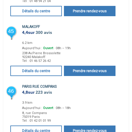
Tél :
01 48 94 21 04
Détails du centre
Prendre rendez-vous
MALAKOFF
45
4,4
sur
300 avis
6.2 km
Aujourd'hui :
Ouvert
· 08h – 19h
238 Av.Pierre Brossolette
92240
Malakoff
Tél :
01 46 57 26 42
Détails du centre
Prendre rendez-vous
PARIS RUE COMPANS
46
4,8
sur
223 avis
3.9 km
Aujourd'hui :
Ouvert
· 08h – 18h
8, rue Compans
75019
Paris
Tél :
01 42 01 01 99
Détails du centre
Prendre rendez-vous