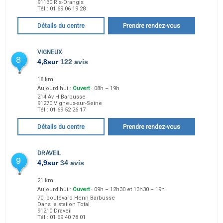
91130
Ris-Orangis
Tél :
01 69 06 19 28
Détails du centre
Prendre rendez-vous
VIGNEUX
8
4,8
sur
122 avis
18 km
Aujourd'hui :
Ouvert
· 08h – 19h
214 Av H Barbusse
91270
Vigneux-sur-Seine
Tél :
01 69 52 26 17
Détails du centre
Prendre rendez-vous
DRAVEIL
9
4,9
sur
34 avis
21 km
Aujourd'hui :
Ouvert
· 09h – 12h30 et 13h30 – 19h
70, boulevard Henri Barbusse
Dans la station Total
91210
Draveil
Tél :
01 69 40 78 01