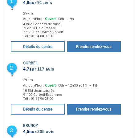
1
4,9
sur
91 avis
25 km
Aujourd'hui :
Ouvert
· 08h – 19h
4 Rue Léonard de Vinci
ZI de la Haie Passar
77170
Brie-Comte-Robert
Tél :
01 64 88 90 50
Détails du centre
Prendre rendez-vous
CORBEIL
2
4,7
sur
117 avis
29 km
Aujourd'hui :
Ouvert
· 08h – 12h30 et 14h – 19h
10 Bld Jean Jaurès
91100
Corbeil-Essonnes
Tél :
01 64 96 28 00
Détails du centre
Prendre rendez-vous
BRUNOY
3
4,5
sur
205 avis