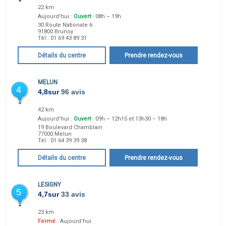
22 km
Aujourd'hui :
Ouvert
· 08h – 19h
30 Route Nationale 6
91800
Brunoy
Tél :
01 69 43 89 31
Détails du centre
Prendre rendez-vous
MELUN
4
4,8
sur
96 avis
42 km
Aujourd'hui :
Ouvert
· 09h – 12h15 et 13h30 – 18h
19 Boulevard Chamblain
77000
Melun
Tél :
01 64 39 39 38
Détails du centre
Prendre rendez-vous
LESIGNY
5
4,7
sur
33 avis
23 km
Fermé
· Aujourd'hui