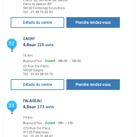
Place du Général de Gaulle
Dans la station BP
94120
Fontenay-Sous-Bois
Tél :
01 48 76 02 03
Détails du centre
Prendre rendez-vous
GAGNY
32
4,6
sur
119 avis
16 km
Aujourd'hui :
Ouvert
· 08h30 – 18h30
22 Rue De Paris
93220
Gagny
Tél :
01 43 08 69 70
Détails du centre
Prendre rendez-vous
PALAISEAU
33
4,5
sur
173 avis
19 km
Aujourd'hui :
Ouvert
· 08h – 19h
273 Rue De Paris
91120
Palaiseau
Tél :
01 69 31 48 42