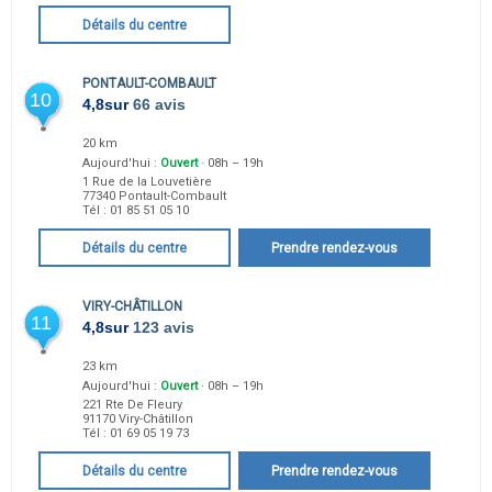
Détails du centre
PONTAULT-COMBAULT
10
4,8
sur
66 avis
20 km
Aujourd'hui :
Ouvert
· 08h – 19h
1 Rue de la Louvetière
77340
Pontault-Combault
Tél :
01 85 51 05 10
Détails du centre
Prendre rendez-vous
VIRY-CHÂTILLON
11
4,8
sur
123 avis
23 km
Aujourd'hui :
Ouvert
· 08h – 19h
221 Rte De Fleury
91170
Viry-Châtillon
Tél :
01 69 05 19 73
Détails du centre
Prendre rendez-vous