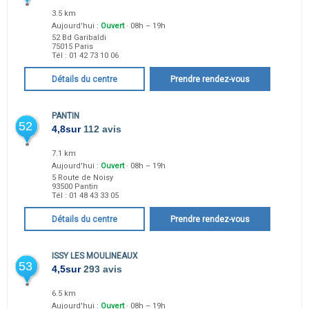
3.5 km
Aujourd'hui :
Ouvert
· 08h – 19h
52 Bd Garibaldi
75015
Paris
Tél :
01 42 73 10 06
Détails du centre
Prendre rendez-vous
PANTIN
52
4,8
sur
112 avis
7.1 km
Aujourd'hui :
Ouvert
· 08h – 19h
5 Route de Noisy
93500
Pantin
Tél :
01 48 43 33 05
Détails du centre
Prendre rendez-vous
ISSY LES MOULINEAUX
53
4,5
sur
293 avis
6.5 km
Aujourd'hui :
Ouvert
· 08h – 19h