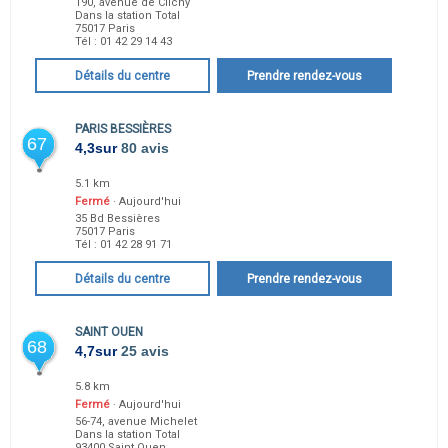
190, avenue de Clichy
Dans la station Total
75017
Paris
Tél :
01 42 29 14 43
Détails du centre
Prendre rendez-vous
PARIS BESSIÈRES
67
4,3
sur
80 avis
5.1 km
Fermé
· Aujourd'hui
35 Bd Bessières
75017
Paris
Tél :
01 42 28 91 71
Détails du centre
Prendre rendez-vous
SAINT OUEN
68
4,7
sur
25 avis
5.8 km
Fermé
· Aujourd'hui
56-74, avenue Michelet
Dans la station Total
93400
Saint Ouen