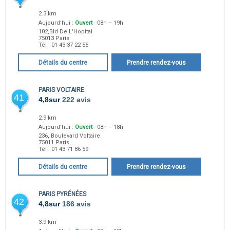
2.3 km
Aujourd'hui :
Ouvert
· 08h – 19h
102,Bld De L'Hopital
75013
Paris
Tél :
01 43 37 22 55
Détails du centre
Prendre rendez-vous
PARIS VOLTAIRE
41
4,8
sur
222 avis
2.9 km
Aujourd'hui :
Ouvert
· 08h – 18h
236, Boulevard Voltaire
75011
Paris
Tél :
01 43 71 86 59
Détails du centre
Prendre rendez-vous
PARIS PYRÉNÉES
42
4,8
sur
186 avis
3.9 km