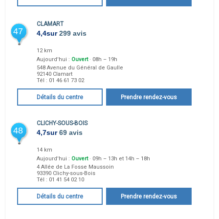
CLAMART
47
4,4
sur
299 avis
12 km
Aujourd'hui :
Ouvert
· 08h – 19h
548 Avenue du Général de Gaulle
92140
Clamart
Tél :
01 46 61 73 02
Détails du centre
Prendre rendez-vous
CLICHY-SOUS-BOIS
48
4,7
sur
69 avis
14 km
Aujourd'hui :
Ouvert
· 09h – 13h et 14h – 18h
4 Allée de La Fosse Maussoin
93390
Clichy-sous-Bois
Tél :
01 41 54 02 10
Détails du centre
Prendre rendez-vous