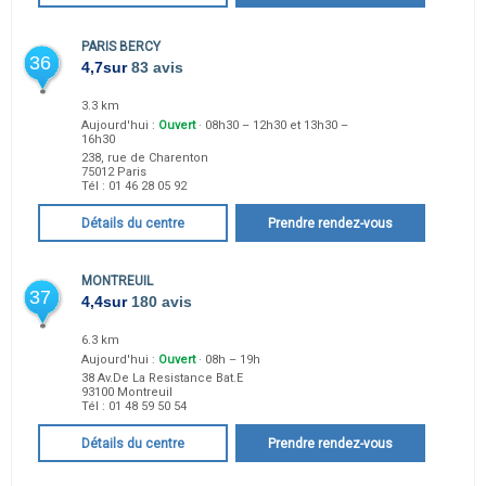
PARIS BERCY
36
4,7
sur
83 avis
3.3 km
Aujourd'hui :
Ouvert
· 08h30 – 12h30 et 13h30 –
16h30
238, rue de Charenton
75012
Paris
Tél :
01 46 28 05 92
Détails du centre
Prendre rendez-vous
MONTREUIL
37
4,4
sur
180 avis
6.3 km
Aujourd'hui :
Ouvert
· 08h – 19h
38 Av.De La Resistance Bat.E
93100
Montreuil
Tél :
01 48 59 50 54
Détails du centre
Prendre rendez-vous