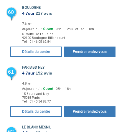
BOULOGNE
60
4,7
sur
217 avis
7.6 km
Aujourd'hui :
Ouvert
· 08h – 12h30 et 14h – 18h
6 Route De La Reine
92100
Boulogne-Billancourt
Tél :
01 46 05 62 84
Détails du centre
Prendre rendez-vous
PARIS BD NEY
61
4,7
sur
152 avis
4.8 km
Aujourd'hui :
Ouvert
· 08h – 18h
15 Boulevard Ney
75018
Paris
Tél :
01 40 34 82 77
Détails du centre
Prendre rendez-vous
LE BLANC MESNIL
62