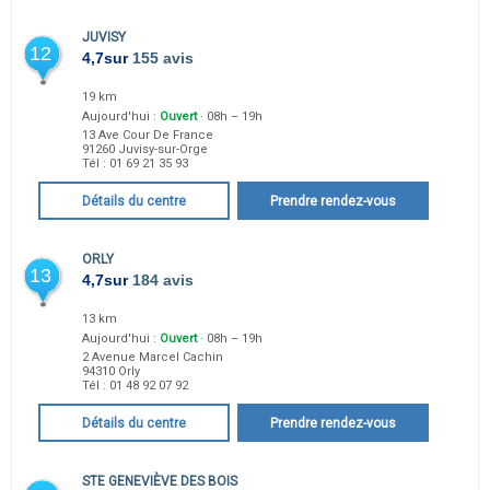
JUVISY
12
4,7
sur
155 avis
19 km
Aujourd'hui :
Ouvert
· 08h – 19h
13 Ave Cour De France
91260
Juvisy-sur-Orge
Tél :
01 69 21 35 93
Détails du centre
Prendre rendez-vous
ORLY
13
4,7
sur
184 avis
13 km
Aujourd'hui :
Ouvert
· 08h – 19h
2 Avenue Marcel Cachin
94310
Orly
Tél :
01 48 92 07 92
Détails du centre
Prendre rendez-vous
STE GENEVIÈVE DES BOIS