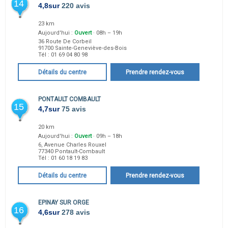
14
4,8
sur
220 avis
23 km
Aujourd'hui :
Ouvert
· 08h – 19h
36 Route De Corbeil
91700
Sainte-Geneviève-des-Bois
Tél :
01 69 04 80 98
Détails du centre
Prendre rendez-vous
PONTAULT COMBAULT
15
4,7
sur
75 avis
20 km
Aujourd'hui :
Ouvert
· 09h – 18h
6, Avenue Charles Rouxel
77340
Pontault-Combault
Tél :
01 60 18 19 83
Détails du centre
Prendre rendez-vous
EPINAY SUR ORGE
16
4,6
sur
278 avis