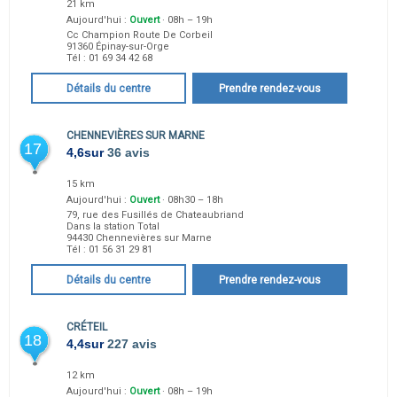
21 km
Aujourd'hui :
Ouvert
· 08h – 19h
Cc Champion Route De Corbeil
91360
Épinay-sur-Orge
Tél :
01 69 34 42 68
Détails du centre
Prendre rendez-vous
CHENNEVIÈRES SUR MARNE
17
4,6
sur
36 avis
15 km
Aujourd'hui :
Ouvert
· 08h30 – 18h
79, rue des Fusillés de Chateaubriand
Dans la station Total
94430
Chennevières sur Marne
Tél :
01 56 31 29 81
Détails du centre
Prendre rendez-vous
CRÉTEIL
18
4,4
sur
227 avis
12 km
Aujourd'hui :
Ouvert
· 08h – 19h