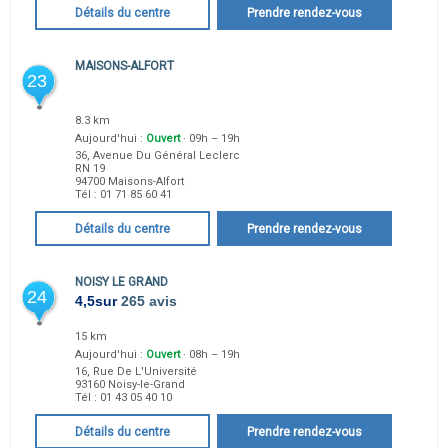
Détails du centre
Prendre rendez-vous
MAISONS-ALFORT
23
8.3 km
Aujourd'hui :
Ouvert
· 09h – 19h
36, Avenue Du Général Leclerc
RN 19
94700
Maisons-Alfort
Tél :
01 71 85 60 41
Détails du centre
Prendre rendez-vous
NOISY LE GRAND
24
4,5
sur
265 avis
15 km
Aujourd'hui :
Ouvert
· 08h – 19h
16, Rue De L'Université
93160
Noisy-le-Grand
Tél :
01 43 05 40 10
Détails du centre
Prendre rendez-vous