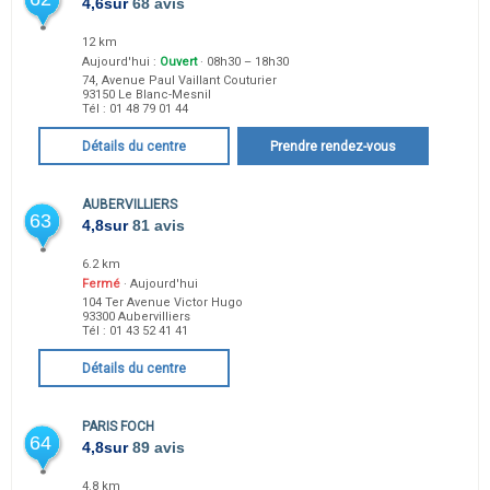
4,6
sur
68 avis
12 km
Aujourd'hui :
Ouvert
· 08h30 – 18h30
74, Avenue Paul Vaillant Couturier
93150
Le Blanc-Mesnil
Tél :
01 48 79 01 44
Détails du centre
Prendre rendez-vous
AUBERVILLIERS
63
4,8
sur
81 avis
6.2 km
Fermé
· Aujourd'hui
104 Ter Avenue Victor Hugo
93300
Aubervilliers
Tél :
01 43 52 41 41
Détails du centre
PARIS FOCH
64
4,8
sur
89 avis
4.8 km