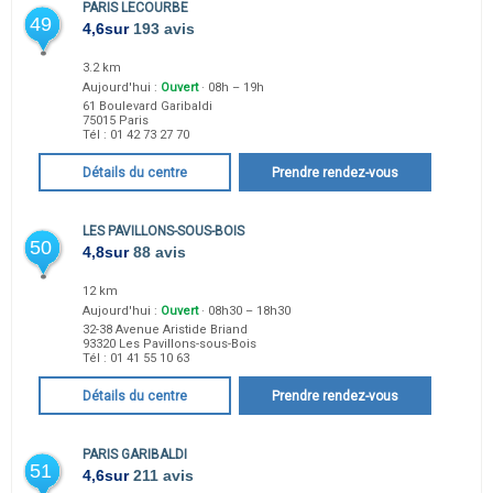
PARIS LECOURBE
49
4,6
sur
193 avis
3.2 km
Aujourd'hui :
Ouvert
· 08h – 19h
61 Boulevard Garibaldi
75015
Paris
Tél :
01 42 73 27 70
Détails du centre
Prendre rendez-vous
LES PAVILLONS-SOUS-BOIS
50
4,8
sur
88 avis
12 km
Aujourd'hui :
Ouvert
· 08h30 – 18h30
32-38 Avenue Aristide Briand
93320
Les Pavillons-sous-Bois
Tél :
01 41 55 10 63
Détails du centre
Prendre rendez-vous
PARIS GARIBALDI
51
4,6
sur
211 avis