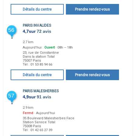
Détails du centre
Prendre rendez-vous
PARIS INVALIDES
56
4,7
sur
72 avis
2.7 km
Aujourd'hui :
Ouvert
· 08h – 18h
23, rue de Constantine
Dans la station Total
75007
Paris
Tél :
01 53 85 94 66
Détails du centre
Prendre rendez-vous
PARIS MALESHERBES
57
4,9
sur
91 avis
2.9 km
Fermé
· Aujourd'hui
35 Boulevard Malesherbes Face
Station Service Total
75008
Paris
Tél :
01 42 65 27 39