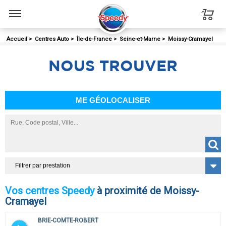
Menu
Accueil
>
Centres Auto
>
Île-de-France
>
Seine-et-Marne
>
Moissy-Cramayel
NOUS
TROUVER
ME GÉOLOCALISER
Filtrer par prestation
Vos centres Speedy
à proximité de Moissy-
Cramayel
BRIE-COMTE-ROBERT