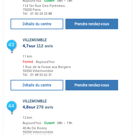
Aujourd'hui :
Ouvert
· 08h – 18h
114 Ter Rue Des Pyrénées
75020
Paris
Tél :
01 40 24 23 88
Détails du centre
Prendre rendez-vous
VILLEMOMBLE
43
4,7
sur
112 avis
11 km
Fermé
· Aujourd'hui
1 Rue de la Fosse aux Bergers
93250
Villemomble
Tél :
01 48 55 62 31
Détails du centre
Prendre rendez-vous
VILLEMOMBLE
44
4,8
sur
276 avis
12 km
Aujourd'hui :
Ouvert
· 08h – 19h
40 Av De Rosny
93250
Villemomble