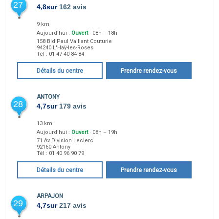
27
4,8
sur
162 avis
9 km
Aujourd'hui :
Ouvert
· 08h – 18h
158 Bld Paul Vaillant Couturie
94240
L'Haÿ-les-Roses
Tél :
01 47 40 84 84
Détails du centre
Prendre rendez-vous
ANTONY
28
4,7
sur
179 avis
13 km
Aujourd'hui :
Ouvert
· 08h – 19h
71 Av Division Leclerc
92160
Antony
Tél :
01 40 96 90 79
Détails du centre
Prendre rendez-vous
ARPAJON
29
4,7
sur
217 avis