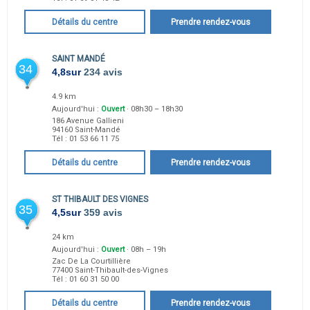
Détails du centre
Prendre rendez-vous
SAINT MANDÉ
34
4,8
sur
234 avis
4.9 km
Aujourd'hui :
Ouvert
· 08h30 – 18h30
186 Avenue Gallieni
94160
Saint-Mandé
Tél :
01 53 66 11 75
Détails du centre
Prendre rendez-vous
ST THIBAULT DES VIGNES
35
4,5
sur
359 avis
24 km
Aujourd'hui :
Ouvert
· 08h – 19h
Zac De La Courtillière
77400
Saint-Thibault-des-Vignes
Tél :
01 60 31 50 00
Détails du centre
Prendre rendez-vous