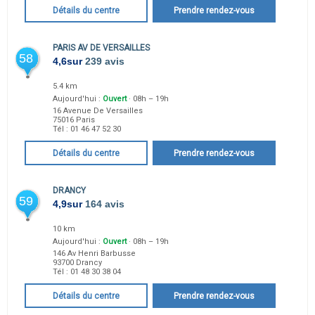
Détails du centre
Prendre rendez-vous
PARIS AV DE VERSAILLES
58
4,6
sur
239 avis
5.4 km
Aujourd'hui :
Ouvert
· 08h – 19h
16 Avenue De Versailles
75016
Paris
Tél :
01 46 47 52 30
Détails du centre
Prendre rendez-vous
DRANCY
59
4,9
sur
164 avis
10 km
Aujourd'hui :
Ouvert
· 08h – 19h
146 Av Henri Barbusse
93700
Drancy
Tél :
01 48 30 38 04
Détails du centre
Prendre rendez-vous