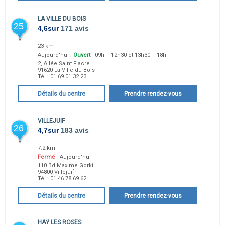
LA VILLE DU BOIS
25
4,6
sur
171 avis
23 km
Aujourd'hui :
Ouvert
· 09h – 12h30 et 13h30 – 18h
2, Allée Saint Fiacre
91620
La Ville-du-Bois
Tél :
01 69 01 32 23
Détails du centre
Prendre rendez-vous
VILLEJUIF
26
4,7
sur
183 avis
7.2 km
Fermé
· Aujourd'hui
110 Bd Maxime Gorki
94800
Villejuif
Tél :
01 46 78 69 62
Détails du centre
Prendre rendez-vous
HAŸ LES ROSES