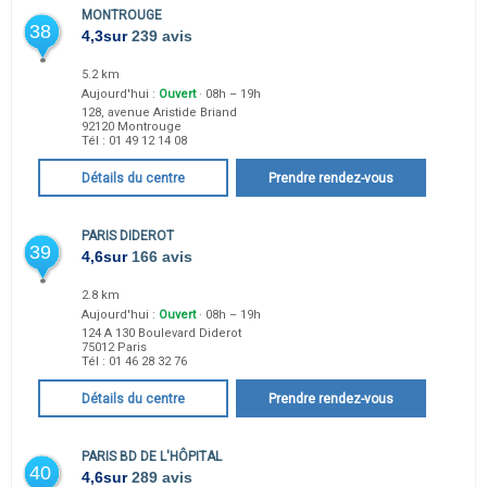
MONTROUGE
38
4,3
sur
239 avis
5.2 km
Aujourd'hui :
Ouvert
· 08h – 19h
128, avenue Aristide Briand
92120
Montrouge
Tél :
01 49 12 14 08
Détails du centre
Prendre rendez-vous
PARIS DIDEROT
39
4,6
sur
166 avis
2.8 km
Aujourd'hui :
Ouvert
· 08h – 19h
124 A 130 Boulevard Diderot
75012
Paris
Tél :
01 46 28 32 76
Détails du centre
Prendre rendez-vous
PARIS BD DE L'HÔPITAL
40
4,6
sur
289 avis