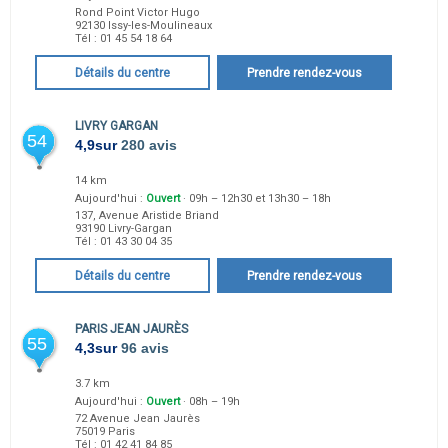
Rond Point Victor Hugo
92130
Issy-les-Moulineaux
Tél :
01 45 54 18 64
Détails du centre
Prendre rendez-vous
LIVRY GARGAN
54
4,9
sur
280 avis
14 km
Aujourd'hui :
Ouvert
· 09h – 12h30 et 13h30 – 18h
137, Avenue Aristide Briand
93190
Livry-Gargan
Tél :
01 43 30 04 35
Détails du centre
Prendre rendez-vous
PARIS JEAN JAURÈS
55
4,3
sur
96 avis
3.7 km
Aujourd'hui :
Ouvert
· 08h – 19h
72 Avenue Jean Jaurès
75019
Paris
Tél :
01 42 41 84 85