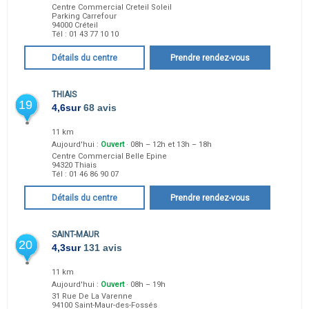
Centre Commercial Creteil Soleil
Parking Carrefour
94000
Créteil
Tél :
01 43 77 10 10
Détails du centre
Prendre rendez-vous
THIAIS
19
4,6
sur
68 avis
11 km
Aujourd'hui :
Ouvert
· 08h – 12h et 13h – 18h
Centre Commercial Belle Epine
94320
Thiais
Tél :
01 46 86 90 07
Détails du centre
Prendre rendez-vous
SAINT-MAUR
20
4,3
sur
131 avis
11 km
Aujourd'hui :
Ouvert
· 08h – 19h
31 Rue De La Varenne
94100
Saint-Maur-des-Fossés