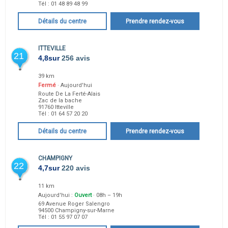
Tél :
01 48 89 48 99
Détails du centre
Prendre rendez-vous
ITTEVILLE
21
4,8
sur
256 avis
39 km
Fermé
· Aujourd'hui
Route De La Ferté-Alais
Zac de la bache
91760
Itteville
Tél :
01 64 57 20 20
Détails du centre
Prendre rendez-vous
CHAMPIGNY
22
4,7
sur
220 avis
11 km
Aujourd'hui :
Ouvert
· 08h – 19h
69 Avenue Roger Salengro
94500
Champigny-sur-Marne
Tél :
01 55 97 07 07