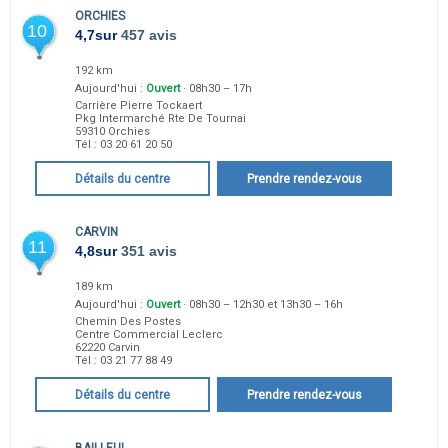
ORCHIES
10
4,7
sur
457 avis
192 km
Aujourd'hui :
Ouvert
· 08h30 – 17h
Carrière Pierre Tockaert
Pkg Intermarché Rte De Tournai
59310
Orchies
Tél :
03 20 61 20 50
Détails du centre
Prendre rendez-vous
CARVIN
11
4,8
sur
351 avis
189 km
Aujourd'hui :
Ouvert
· 08h30 – 12h30 et 13h30 – 16h
Chemin Des Postes
Centre Commercial Leclerc
62220
Carvin
Tél :
03 21 77 88 49
Détails du centre
Prendre rendez-vous