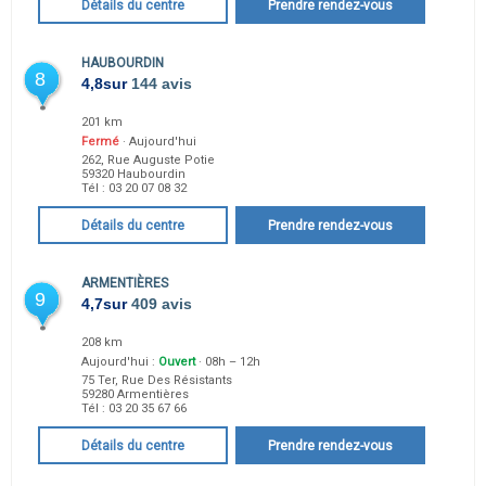
Détails du centre
Prendre rendez-vous
HAUBOURDIN
8
4,8
sur
144 avis
201 km
Fermé
· Aujourd'hui
262, Rue Auguste Potie
59320
Haubourdin
Tél :
03 20 07 08 32
Détails du centre
Prendre rendez-vous
ARMENTIÈRES
9
4,7
sur
409 avis
208 km
Aujourd'hui :
Ouvert
· 08h – 12h
75 Ter, Rue Des Résistants
59280
Armentières
Tél :
03 20 35 67 66
Détails du centre
Prendre rendez-vous