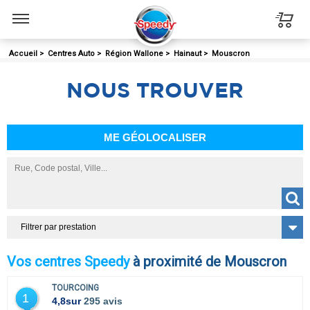
Menu
Accueil
>
Centres Auto
>
Région Wallone
>
Hainaut
>
Mouscron
NOUS
TROUVER
ME GÉOLOCALISER
Filtrer par prestation
Vos centres Speedy
à proximité de Mouscron
TOURCOING
1
4,8
sur
295 avis