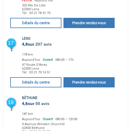
Fermé
· Aujourd'hui
332 Rte De Lille
62300
Lens
Tél :
03 21 78 31 70
Détails du centre
Prendre rendez-vous
LENS
17
4,8
sur
207 avis
178 km
Aujourd'hui :
Ouvert
· 08h30 – 17h
47 Route D'Arras
62300
Lens
Tél :
03 21 70 14 51
Détails du centre
Prendre rendez-vous
BÉTHUNE
18
4,6
sur
50 avis
187 km
Aujourd'hui :
Ouvert
· 08h30 – 12h30
4 Avenue Winston Churchill
62400
Béthune