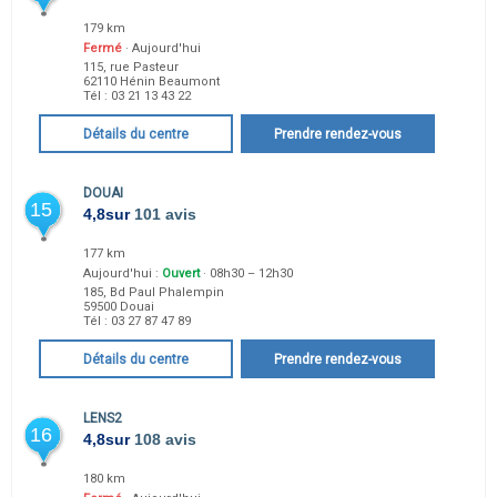
179 km
Fermé
· Aujourd'hui
115, rue Pasteur
62110
Hénin Beaumont
Tél :
03 21 13 43 22
Détails du centre
Prendre rendez-vous
DOUAI
15
4,8
sur
101 avis
177 km
Aujourd'hui :
Ouvert
· 08h30 – 12h30
185, Bd Paul Phalempin
59500
Douai
Tél :
03 27 87 47 89
Détails du centre
Prendre rendez-vous
LENS2
16
4,8
sur
108 avis
180 km