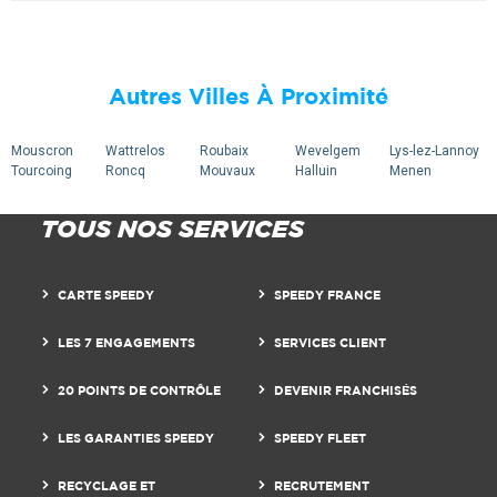
Autres Villes À Proximité
Mouscron
Wattrelos
Roubaix
Wevelgem
Lys-lez-Lannoy
Tourcoing
Roncq
Mouvaux
Halluin
Menen
TOUS NOS SERVICES
CARTE SPEEDY
SPEEDY FRANCE
LES 7 ENGAGEMENTS
SERVICES CLIENT
20 POINTS DE CONTRÔLE
DEVENIR FRANCHISÉS
LES GARANTIES SPEEDY
SPEEDY FLEET
RECYCLAGE ET
RECRUTEMENT