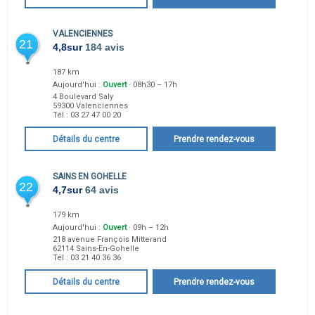
VALENCIENNES
21
4,8
sur
184 avis
187 km
Aujourd'hui :
Ouvert
· 08h30 – 17h
4 Boulevard Saly
59300
Valenciennes
Tél :
03 27 47 00 20
Détails du centre
Prendre rendez-vous
SAINS EN GOHELLE
22
4,7
sur
64 avis
179 km
Aujourd'hui :
Ouvert
· 09h – 12h
218 avenue François Mitterand
62114
Sains-En-Gohelle
Tél :
03 21 40 36 36
Détails du centre
Prendre rendez-vous