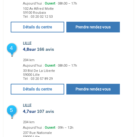
Aujourd'hui :
Ouvert
· 08h30 – 17h
102 Av Alfred Motte
59100
Roubaix
Tél :
03 20 02 12 53
Détails du centre
Prendre rendez-vous
LILLE
4
4,8
sur
166 avis
204 km
Aujourd'hui :
Ouvert
· 08h30 – 17h
33 Bld De La Liberte
59000
Lille
Tél :
03 20 57 89 29
Détails du centre
Prendre rendez-vous
LILLE
5
4,7
sur
107 avis
204 km
Aujourd'hui :
Ouvert
· 09h – 12h
237 Rue Nationale
59000
Lille