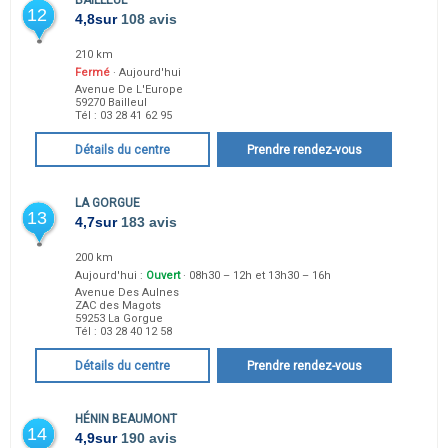
BAILLEUL
12
4,8
sur
108 avis
210 km
Fermé
· Aujourd'hui
Avenue De L'Europe
59270
Bailleul
Tél :
03 28 41 62 95
Détails du centre
Prendre rendez-vous
LA GORGUE
13
4,7
sur
183 avis
200 km
Aujourd'hui :
Ouvert
· 08h30 – 12h et 13h30 – 16h
Avenue Des Aulnes
ZAC des Magots
59253
La Gorgue
Tél :
03 28 40 12 58
Détails du centre
Prendre rendez-vous
HÉNIN BEAUMONT
14
4,9
sur
190 avis