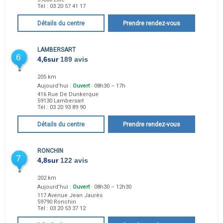
Tél :
03 20 57 41 17
Détails du centre
Prendre rendez-vous
LAMBERSART
6
4,6
sur
189 avis
205 km
Aujourd'hui :
Ouvert
· 08h30 – 17h
416 Rue De Dunkerque
59130
Lambersart
Tél :
03 20 93 89 90
Détails du centre
Prendre rendez-vous
RONCHIN
7
4,8
sur
122 avis
202 km
Aujourd'hui :
Ouvert
· 08h30 – 12h30
117 Avenue Jean Jaurès
59790
Ronchin
Tél :
03 20 53 37 12