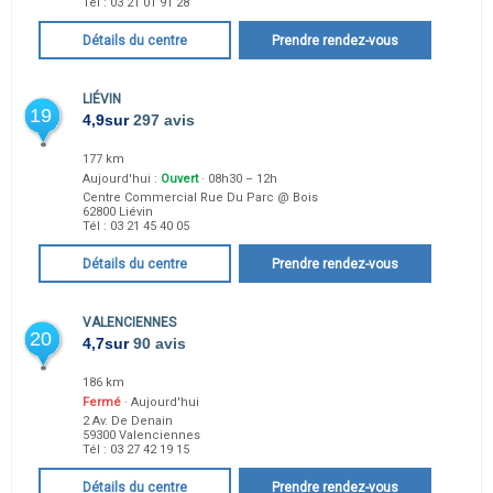
Tél :
03 21 01 91 28
Détails du centre
Prendre rendez-vous
LIÉVIN
19
4,9
sur
297 avis
177 km
Aujourd'hui :
Ouvert
· 08h30 – 12h
Centre Commercial Rue Du Parc @ Bois
62800
Liévin
Tél :
03 21 45 40 05
Détails du centre
Prendre rendez-vous
VALENCIENNES
20
4,7
sur
90 avis
186 km
Fermé
· Aujourd'hui
2 Av. De Denain
59300
Valenciennes
Tél :
03 27 42 19 15
Détails du centre
Prendre rendez-vous