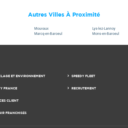
Autres Villes À Proximité
Mouvaux
Lys-lez-Lannoy
Marcq-en-Baroeul
Mons-en-Baroeul
CLAGE ET ENVIRONNEMENT
SPEEDY FLEET
DY FRANCE
RECRUTEMENT
CES CLIENT
NIR FRANCHISÉS