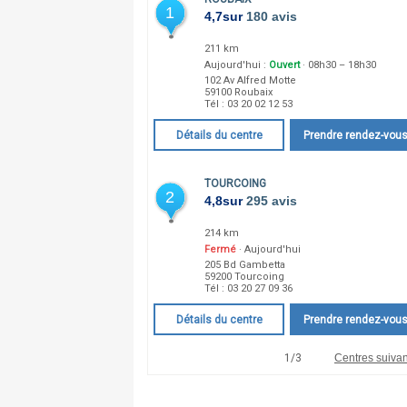
1
4,7
sur
180 avis
211 km
Aujourd'hui :
Ouvert
· 08h30 – 18h30
102 Av Alfred Motte
59100
Roubaix
Tél :
03 20 02 12 53
Détails du centre
Prendre rendez-vou
7
7
TOURCOING
2
4,8
sur
295 avis
214 km
Fermé
· Aujourd'hui
205 Bd Gambetta
59200
Tourcoing
Tél :
03 20 27 09 36
8
8
Détails du centre
Prendre rendez-vou
1
/
3
Centres suivan