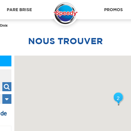
PARE BRISE
PROMOS
Croix
NOUS
TROUVER
2
2
 de
LEERS
LILL