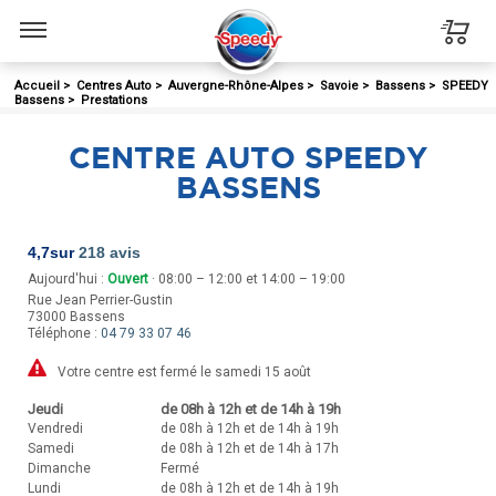
Menu
Accueil
>
Centres Auto
>
Auvergne-Rhône-Alpes
>
Savoie
>
Bassens
>
SPEEDY
Bassens
>
Prestations
CENTRE AUTO SPEEDY
BASSENS
4,7
sur
218 avis
Aujourd'hui :
Ouvert
· 08:00 – 12:00 et 14:00 – 19:00
Rue Jean Perrier-Gustin
73000
Bassens
Téléphone :
04 79 33 07 46
Votre centre est fermé le samedi 15 août
Jeudi
de 08h à 12h et de 14h à 19h
Vendredi
de 08h à 12h et de 14h à 19h
Samedi
de 08h à 12h et de 14h à 17h
Dimanche
Fermé
Lundi
de 08h à 12h et de 14h à 19h