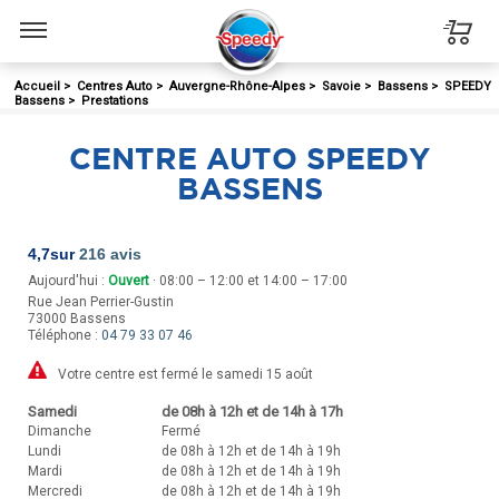
Menu
Accueil
>
Centres Auto
>
Auvergne-Rhône-Alpes
>
Savoie
>
Bassens
>
SPEEDY
Bassens
>
Prestations
CENTRE AUTO SPEEDY
BASSENS
4,7
sur
216 avis
Aujourd'hui :
Ouvert
· 08:00 – 12:00 et 14:00 – 17:00
Rue Jean Perrier-Gustin
73000
Bassens
Téléphone :
04 79 33 07 46
Votre centre est fermé le samedi 15 août
Samedi
de 08h à 12h et de 14h à 17h
Dimanche
Fermé
Lundi
de 08h à 12h et de 14h à 19h
Mardi
de 08h à 12h et de 14h à 19h
Mercredi
de 08h à 12h et de 14h à 19h