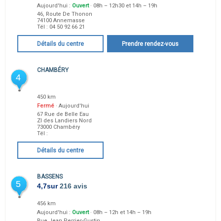
Aujourd'hui :
Ouvert
· 08h – 12h30 et 14h – 19h
46, Route De Thonon
74100
Annemasse
Tél :
04 50 92 66 21
Détails du centre
Prendre rendez-vous
CHAMBÉRY
4
450 km
Fermé
· Aujourd'hui
67 Rue de Belle Eau
ZI des Landiers Nord
73000
Chambéry
Tél :
Détails du centre
BASSENS
5
4,7
sur
216 avis
456 km
Aujourd'hui :
Ouvert
· 08h – 12h et 14h – 19h
Rue Jean Perrier-Gustin