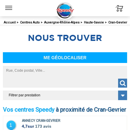
Menu
Accueil
>
Centres Auto
>
Auvergne-Rhône-Alpes
>
Haute-Savoie
>
Cran-Gevrier
NOUS
TROUVER
ME GÉOLOCALISER
Filtrer par prestation
Vos centres Speedy
à proximité de Cran-Gevrier
ANNECY CRAN-GEVRIER
1
4,7
sur
173 avis