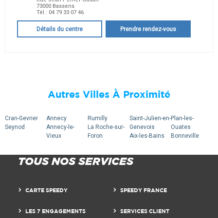
73000
Bassens
Tél :
04 79 33 07 46
Détails du centre
Prendre rendez-vous
Autres Villes À Proximité
Cran-Gevrier
Annecy
Rumilly
Saint-Julien-en-
Plan-les-
Seynod
Annecy-le-
La Roche-sur-
Genevois
Ouates
Vieux
Foron
Aix-les-Bains
Bonneville
TOUS NOS SERVICES
CARTE SPEEDY
SPEEDY FRANCE
LES 7 ENGAGEMENTS
SERVICES CLIENT