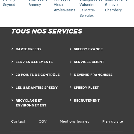
Seynod
Annecy
Vieux
Valserine
Genevois
Aix-les-Bains
La Motte-
Chambéry
Servolex
TOUS NOS SERVICES
CARTE SPEEDY
SPEEDY FRANCE
LES 7 ENGAGEMENTS
SERVICES CLIENT
20 POINTS DE CONTRÔLE
DEVENIR FRANCHISÉS
LES GARANTIES SPEEDY
SPEEDY FLEET
RECYCLAGE ET
RECRUTEMENT
ENVIRONNEMENT
Contact
CGV
Mentions légales
Plan du site