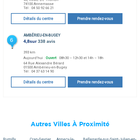
74100
Annemasse
Tél :
04 50 92 66 21
Détails du centre
Prendre rendez-vous
AMBÉRIEU-EN-BUGEY
6
4,8
sur
338 avis
393 km
Aujourd'hui :
Ouvert
· 08h30 – 12h30 et 14h – 18h
64 Rue Alexandre Bérard
01500
Ambérieu-en-Bugey
Tél :
04 37 63 14 90
Détails du centre
Prendre rendez-vous
Autres Villes À Proximité
Rumilly
Cran-Gevrier
Annecy-le-
Bellegarde-sur-
Saint-Julien-en-