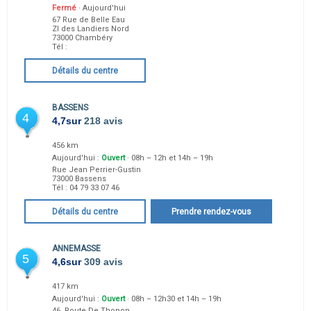
Fermé
· Aujourd'hui
67 Rue de Belle Eau
ZI des Landiers Nord
73000
Chambéry
Tél :
Détails du centre
BASSENS
4
4,7
sur
218 avis
456 km
Aujourd'hui :
Ouvert
· 08h – 12h et 14h – 19h
Rue Jean Perrier-Gustin
73000
Bassens
Tél :
04 79 33 07 46
Détails du centre
Prendre rendez-vous
ANNEMASSE
5
4,6
sur
309 avis
417 km
Aujourd'hui :
Ouvert
· 08h – 12h30 et 14h – 19h
46, Route De Thonon