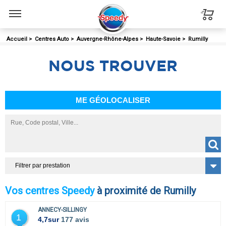
Menu
Accueil
>
Centres Auto
>
Auvergne-Rhône-Alpes
>
Haute-Savoie
>
Rumilly
NOUS
TROUVER
ME GÉOLOCALISER
Filtrer par prestation
Vos centres Speedy
à proximité de Rumilly
ANNECY-SILLINGY
1
4,7
sur
177 avis