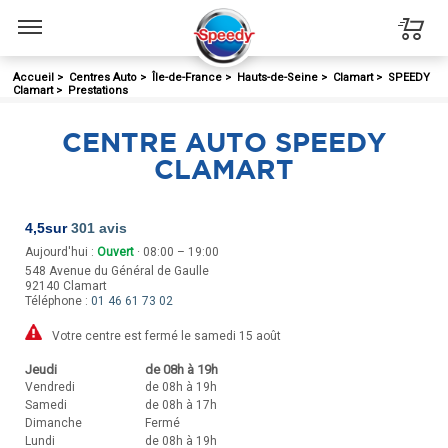
Menu
Accueil
>
Centres Auto
>
Île-de-France
>
Hauts-de-Seine
>
Clamart
>
SPEEDY
Clamart
>
Prestations
CENTRE AUTO SPEEDY
CLAMART
4,5
sur
301 avis
Aujourd'hui :
Ouvert
· 08:00 – 19:00
548 Avenue du Général de Gaulle
92140
Clamart
Téléphone :
01 46 61 73 02
Votre centre est fermé le samedi 15 août
Jeudi
de 08h à 19h
Vendredi
de 08h à 19h
Samedi
de 08h à 17h
Dimanche
Fermé
Lundi
de 08h à 19h