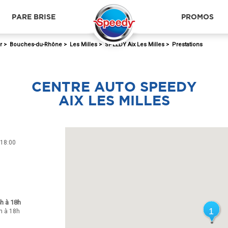
PARE BRISE
PROMOS
r
>
Bouches-du-Rhône
>
Les Milles
>
SPEEDY Aix Les Milles
>
Prestations
CENTRE AUTO SPEEDY
AIX LES MILLES
 18:00
h à 18h
1
1
h à 18h