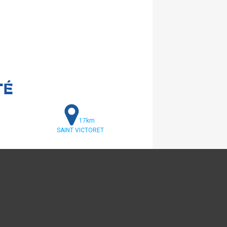
TÉ
17km
SAINT VICTORET