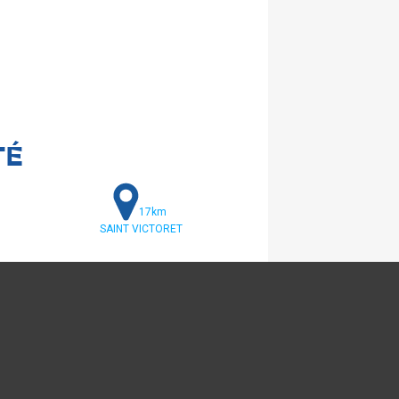
TÉ
17km
SAINT VICTORET