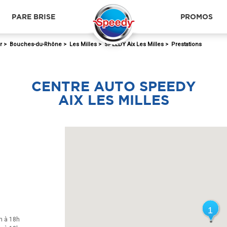
PARE BRISE
PROMOS
r
>
Bouches-du-Rhône
>
Les Milles
>
SPEEDY Aix Les Milles
>
Prestations
CENTRE AUTO SPEEDY
AIX LES MILLES
1
1
h à 18h