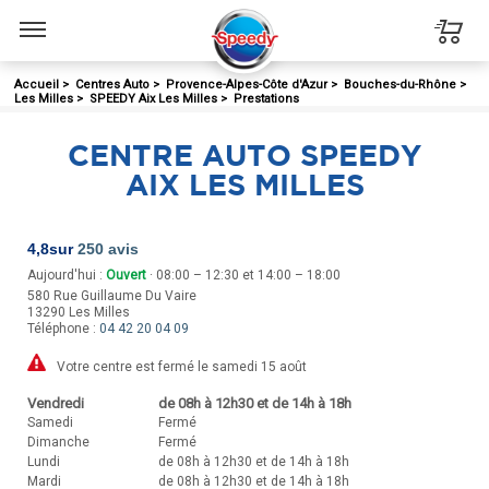
Menu
Accueil
>
Centres Auto
>
Provence-Alpes-Côte d'Azur
>
Bouches-du-Rhône
>
Les Milles
>
SPEEDY Aix Les Milles
>
Prestations
CENTRE AUTO SPEEDY
AIX LES MILLES
4,8
sur
250 avis
Aujourd'hui :
Ouvert
· 08:00 – 12:30 et 14:00 – 18:00
580 Rue Guillaume Du Vaire
13290
Les Milles
Téléphone :
04 42 20 04 09
Votre centre est fermé le samedi 15 août
Vendredi
de 08h à 12h30 et de 14h à 18h
Samedi
Fermé
Dimanche
Fermé
Lundi
de 08h à 12h30 et de 14h à 18h
Mardi
de 08h à 12h30 et de 14h à 18h