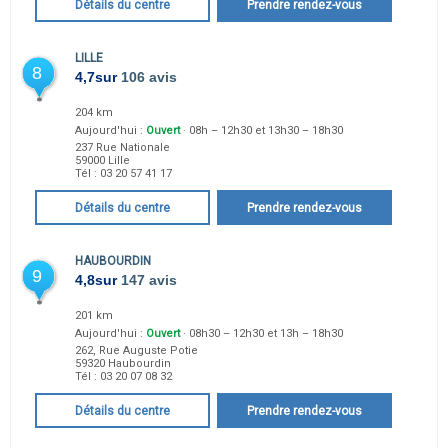
Détails du centre
Prendre rendez-vous
LILLE
8
4,7
sur
106 avis
204 km
Aujourd'hui :
Ouvert
· 08h – 12h30 et 13h30 – 18h30
237 Rue Nationale
59000
Lille
Tél :
03 20 57 41 17
Détails du centre
Prendre rendez-vous
HAUBOURDIN
9
4,8
sur
147 avis
201 km
Aujourd'hui :
Ouvert
· 08h30 – 12h30 et 13h – 18h30
262, Rue Auguste Potie
59320
Haubourdin
Tél :
03 20 07 08 32
Détails du centre
Prendre rendez-vous