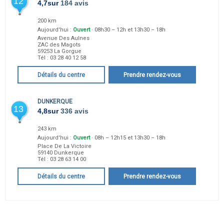
12
4,7
sur
184 avis
200 km
Aujourd'hui :
Ouvert
· 08h30 – 12h et 13h30 – 18h
Avenue Des Aulnes
ZAC des Magots
59253
La Gorgue
Tél :
03 28 40 12 58
Détails du centre
Prendre rendez-vous
DUNKERQUE
13
4,8
sur
336 avis
243 km
Aujourd'hui :
Ouvert
· 08h – 12h15 et 13h30 – 18h
Place De La Victoire
59140
Dunkerque
Tél :
03 28 63 14 00
Détails du centre
Prendre rendez-vous