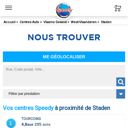
Menu
Accueil
>
Centres Auto
>
Vlaams Gewest
>
West-Vlaanderen
>
Staden
NOUS
TROUVER
ME GÉOLOCALISER
Filtrer par prestation
Vos centres Speedy
à proximité de Staden
TOURCOING
1
4,8
sur
295 avis