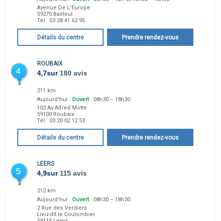
Avenue De L'Europe
59270
Bailleul
Tél :
03 28 41 62 95
Détails du centre
Prendre rendez-vous
ROUBAIX
4
4,7
sur
180 avis
211 km
Aujourd'hui :
Ouvert
· 08h30 – 18h30
102 Av Alfred Motte
59100
Roubaix
Tél :
03 20 02 12 53
Détails du centre
Prendre rendez-vous
LEERS
5
4,9
sur
115 avis
212 km
Aujourd'hui :
Ouvert
· 08h30 – 18h30
2 Rue des Verdiers
Lieu-dit le Coulombier
59115
Leers