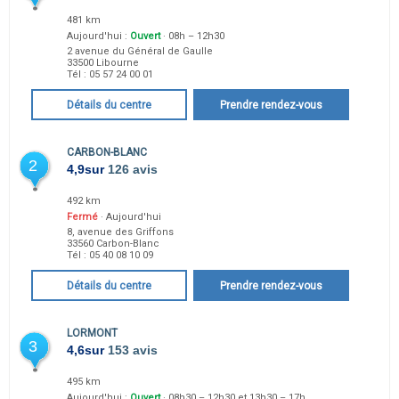
481 km
Aujourd'hui :
Ouvert
· 08h – 12h30
2 avenue du Général de Gaulle
33500
Libourne
Tél :
05 57 24 00 01
Détails du centre
Prendre rendez-vous
CARBON-BLANC
2
4,9
sur
126 avis
492 km
Fermé
· Aujourd'hui
8, avenue des Griffons
33560
Carbon-Blanc
Tél :
05 40 08 10 09
Détails du centre
Prendre rendez-vous
LORMONT
3
4,6
sur
153 avis
495 km
Aujourd'hui :
Ouvert
· 08h30 – 12h30 et 13h30 – 17h