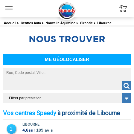
Menu
Accueil
>
Centres Auto
>
Nouvelle-Aquitaine
>
Gironde
>
Libourne
NOUS
TROUVER
ME GÉOLOCALISER
Filtrer par prestation
Vos centres Speedy
à proximité de Libourne
LIBOURNE
1
4,6
sur
185 avis