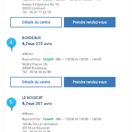
Relais 4 Pavillons Rn 10
33310
Lormont
Tél :
05 57 77 62 10
Détails du centre
Prendre rendez-vous
BORDEAUX
4
4,7
sur
273 avis
498 km
Aujourd'hui :
Ouvert
· 08h – 12h30 et 13h30 – 16h30
96,Bld Pierre 1Er
33000
Bordeaux
Tél :
05 56 50 42 88
Détails du centre
Prendre rendez-vous
LE BOUSCAT
5
4,7
sur
267 avis
498 km
Aujourd'hui :
Ouvert
· 08h – 12h30 et 13h30 – 16h30
103 Av De La Liberation
33110
Le Bouscat
Tél :
05 56 02 41 86