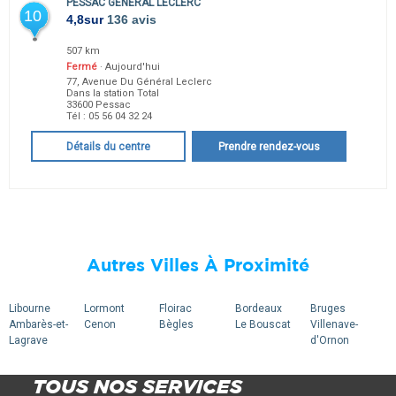
PESSAC GÉNÉRAL LECLERC
10
4,8
sur
136 avis
507 km
Fermé
· Aujourd'hui
77, Avenue Du Général Leclerc
Dans la station Total
33600
Pessac
Tél :
05 56 04 32 24
Détails du centre
Prendre rendez-vous
Autres Villes À Proximité
Libourne
Lormont
Floirac
Bordeaux
Bruges
Ambarès-et-
Cenon
Bègles
Le Bouscat
Villenave-
Lagrave
d'Ornon
TOUS NOS SERVICES