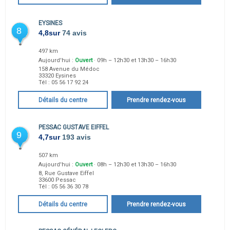
EYSINES
8
4,8
sur
74 avis
497 km
Aujourd'hui :
Ouvert
· 09h – 12h30 et 13h30 – 16h30
158 Avenue du Médoc
33320
Eysines
Tél :
05 56 17 92 24
Détails du centre
Prendre rendez-vous
PESSAC GUSTAVE EIFFEL
9
4,7
sur
193 avis
507 km
Aujourd'hui :
Ouvert
· 08h – 12h30 et 13h30 – 16h30
8, Rue Gustave Eiffel
33600
Pessac
Tél :
05 56 36 30 78
Détails du centre
Prendre rendez-vous