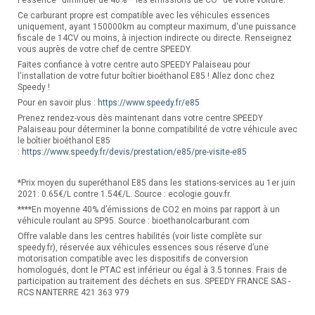
Ce carburant propre est compatible avec les véhicules essences
uniquement, ayant 150000km au compteur maximum, d'une puissance
fiscale de 14CV ou moins, à injection indirecte ou directe. Renseignez
vous auprès de votre chef de centre SPEEDY.
Faites confiance à votre centre auto SPEEDY Palaiseau pour
l'installation de votre futur boîtier bioéthanol E85 ! Allez donc chez
Speedy !
Pour en savoir plus :
https://www.speedy.fr/e85
Prenez rendez-vous dès maintenant dans votre centre SPEEDY
Palaiseau pour déterminer la bonne compatibilité de votre véhicule avec
le boîtier bioéthanol E85
:
https://www.speedy.fr/devis/prestation/e85/pre-visite-e85
*Prix moyen du superéthanol E85 dans les stations-services au 1er juin
2021: 0.65€/L contre 1.54€/L. Source : ecologie.gouv.fr.
****En moyenne 40% d’émissions de CO2 en moins par rapport à un
véhicule roulant au SP95. Source : bioethanolcarburant.com
Offre valable dans les centres habilités (voir liste complète sur
speedy.fr), réservée aux véhicules essences sous réserve d’une
motorisation compatible avec les dispositifs de conversion
homologués, dont le PTAC est inférieur ou égal à 3.5 tonnes. Frais de
participation au traitement des déchets en sus. SPEEDY FRANCE SAS -
RCS NANTERRE 421 363 979