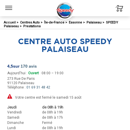
Menu
Accueil
>
Centres Auto
>
Île-de-France
>
Essonne
>
Palaiseau
>
SPEEDY
Palaiseau
>
Prestations
CENTRE AUTO SPEEDY
PALAISEAU
4,5
sur
170 avis
Aujourd'hui :
Ouvert
· 08:00 – 19:00
273 Rue De Paris
91120
Palaiseau
Téléphone :
01 69 31 48 42
Votre centre est fermé le samedi 15 août
Jeudi
de 08h à 19h
Vendredi
de 08h à 19h
Samedi
de 08h à 17h
Dimanche
Fermé
Lundi
de 08h à 19h