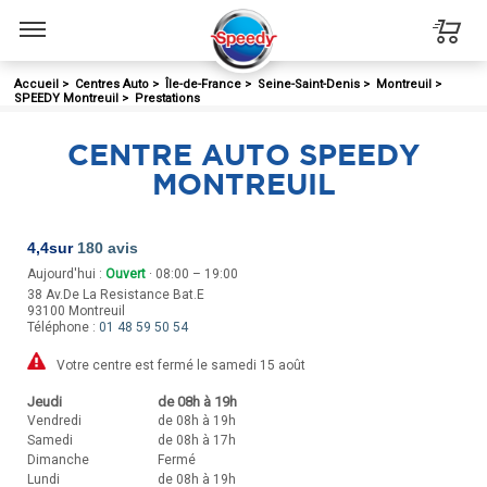
Menu
Accueil
>
Centres Auto
>
Île-de-France
>
Seine-Saint-Denis
>
Montreuil
>
SPEEDY Montreuil
>
Prestations
CENTRE AUTO SPEEDY
MONTREUIL
4,4
sur
180 avis
Aujourd'hui :
Ouvert
· 08:00 – 19:00
38 Av.De La Resistance Bat.E
93100
Montreuil
Téléphone :
01 48 59 50 54
Votre centre est fermé le samedi 15 août
Jeudi
de 08h à 19h
Vendredi
de 08h à 19h
Samedi
de 08h à 17h
Dimanche
Fermé
Lundi
de 08h à 19h