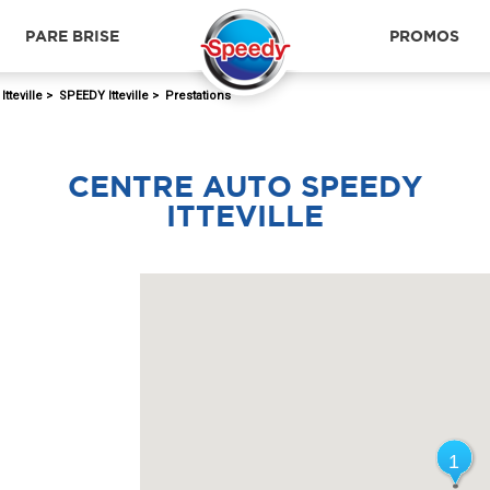
PARE BRISE
PROMOS
>
Itteville
>
SPEEDY Itteville
>
Prestations
CENTRE AUTO SPEEDY
ITTEVILLE
1
1