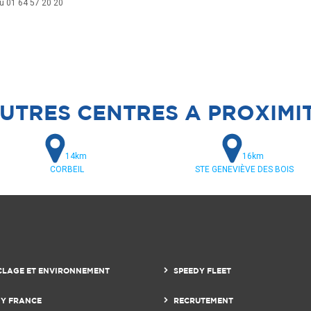
au 01 64 57 20 20
UTRES CENTRES A PROXIMI
14km
16km
CORBEIL
STE GENEVIÈVE DES BOIS
CLAGE ET ENVIRONNEMENT
SPEEDY FLEET
DY FRANCE
RECRUTEMENT