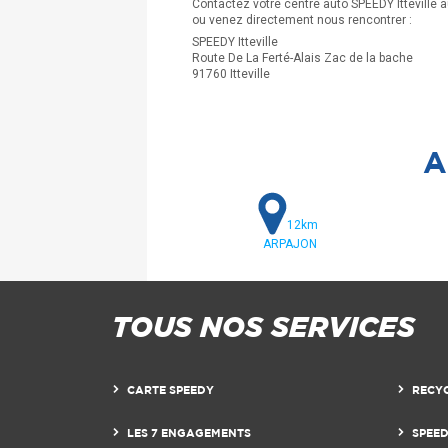
Contactez votre centre auto SPEEDY Itteville 
ou venez directement nous rencontrer :
SPEEDY Itteville
Route De La Ferté-Alais Zac de la bache
91760 Itteville
A
12km
ARPAJON
TOUS NOS SERVICES
CARTE SPEEDY
RECY
LES 7 ENGAGEMENTS
SPEE