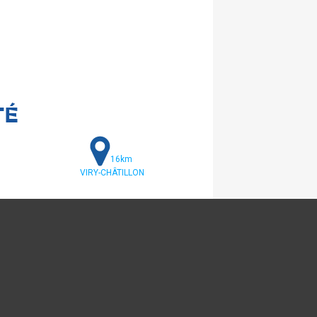
TÉ
16km
VIRY-CHÂTILLON