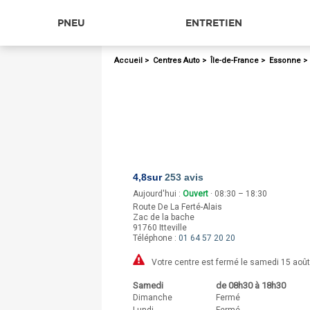
PNEU
ENTRETIEN
Accueil
>
Centres Auto
>
Île-de-France
>
Essonne
4,8
sur
253 avis
Aujourd'hui :
Ouvert
· 08:30 – 18:30
Route De La Ferté-Alais
Zac de la bache
91760
Itteville
Téléphone :
01 64 57 20 20
Votre centre est fermé le samedi 15 août
Samedi
de 08h30 à 18h30
Dimanche
Fermé
Lundi
Fermé