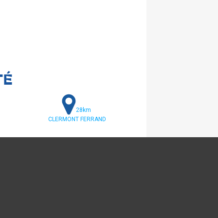
TÉ
28km
CLERMONT FERRAND