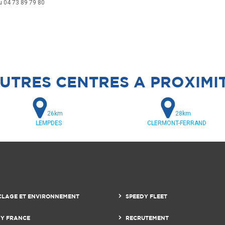
u 04 73 89 79 80
UTRES CENTRES A PROXIMI
26km
28km
LEMPDES
CLERMONT-FERRAND
CLAGE ET ENVIRONNEMENT
SPEEDY FLEET
DY FRANCE
RECRUTEMENT