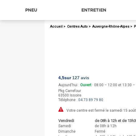
PNEU
ENTRETIEN
Accueil
>
Centres Auto
>
Auvergne-Rhône-Alpes
>
P
4,5
sur
127 avis
Aujourd'hui :
Ouvert
· 08:00 – 12:00 et 13:30 –
Pkg Carrefour
63500
Issoire
Téléphone :
04 73 89 79 80
Votre centre est fermé le samedi 15 août
Vendredi
de 08h à 12h et de 13h
Samedi
de 08h à 12h
Dimanche
Fermé