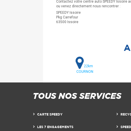
Contactez votre centre auto SPEEDY Issoire a
ou venez directement nous rencontrer :
SPEEDY Issoire
Pkg Carrefour
63500 Issoire
A
22km
COURNON
TOUS NOS SERVICES
CARTE SPEEDY
RECY
LES 7 ENGAGEMENTS
SPEE