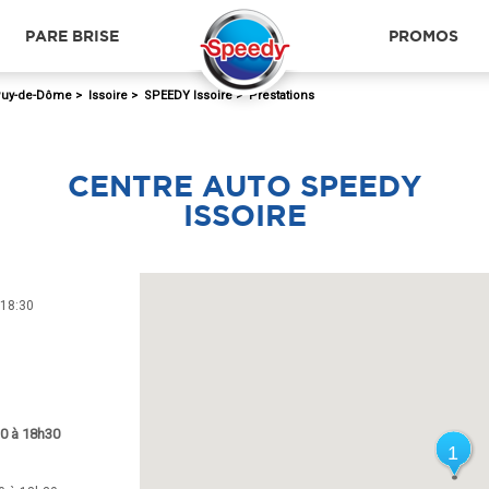
PARE BRISE
PROMOS
uy-de-Dôme
>
Issoire
>
SPEEDY Issoire
>
Prestations
CENTRE AUTO SPEEDY
ISSOIRE
 18:30
30 à 18h30
1
1