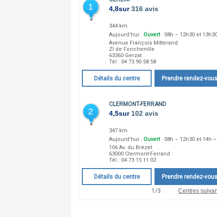
1
4,8
sur
316 avis
344 km
Aujourd'hui :
Ouvert
· 08h – 12h30 et 13h3
Avenue François Mitterand
ZI de Fonchenille
63360
Gerzat
Tél :
04 73 90 58 58
Détails du centre
Prendre rendez-vou
CLERMONT-FERRAND
2
4,5
sur
102 avis
347 km
Aujourd'hui :
Ouvert
· 08h – 12h30 et 14h 
106 Av. du Brézet
63000
Clermont-Ferrand
Tél :
04 73 15 11 02
Détails du centre
Prendre rendez-vou
1
/
3
Centres suivan