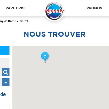
PARE BRISE
PROMOS
uy-de-Dôme
>
Gerzat
NOUS
TROUVER
7
7
 de
CLERMONT-FERRAND
CLE