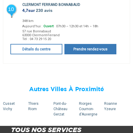
CLERMONT FERRAND BONNABAUD
10
4,7
sur
230 avis
348 km
Aujourd'hui :
Ouvert
· 07h30 – 12h30 et 14h – 18h
57 rue Bonnabaud
63000
Clermont-Ferrand
Tél :
04 73 29 15 20
Détails du centre
Prendre rendez-vous
Autres Villes À Proximité
Cusset
Thiers
Pont-du-
Riorges
Roanne
Vichy
Riom
Château
Cournon-
Yzeure
Gerzat
d'Auvergne
TOUS NOS SERVICES