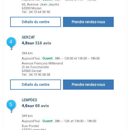
65, Avenue Jean Jaurès
63200
Mozac
Tél :
04 73 64 90 90
Détails du centre
Prendre rendez-vous
GERZAT
4
4,8
sur
316 avis
344 km
Aujourd'hui :
Ouvert
· 08h – 12h30 et 13h30 – 18h30
Avenue François Mitterand
ZI de Fonchenille
63360
Gerzat
Tél :
04 73 90 58 58
Détails du centre
Prendre rendez-vous
LEMPDES
5
4,6
sur
68 avis
349 km
Aujourd'hui :
Ouvert
· 08h – 12h et 13h30 – 18h30
Rue Pontel
63370
Lempdes