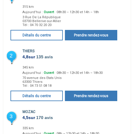
315 km
Aujourd'hui :
Ouvert
· 08h30 – 12h30 et 14h – 18h
3 Rue De La République
03700
Bellerive-sur-Allier
Tél :
04 70 32 20 20
Détails du centre
Prendre rendez-vous
THIERS
2
4,8
sur
135 avis
345 km
Aujourd'hui :
Ouvert
· 08h30 – 12h30 et 14h – 18h30
70 avenue des Etats Unis
63300
Thiers
Tél :
04 73 51 08 18
Détails du centre
Prendre rendez-vous
MOZAC
3
4,5
sur
170 avis
335 km
Aujourd'hui :
Ouvert
· 08h – 12h30 et 14h – 18h30