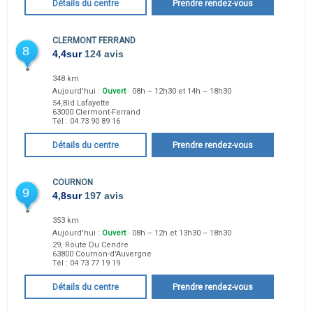
Détails du centre
Prendre rendez-vous
CLERMONT FERRAND
8
4,4
sur
124 avis
348 km
Aujourd'hui :
Ouvert
· 08h – 12h30 et 14h – 18h30
54,Bld Lafayette
63000
Clermont-Ferrand
Tél :
04 73 90 89 16
Détails du centre
Prendre rendez-vous
COURNON
9
4,8
sur
197 avis
353 km
Aujourd'hui :
Ouvert
· 08h – 12h et 13h30 – 18h30
29, Route Du Cendre
63800
Cournon-d'Auvergne
Tél :
04 73 77 19 19
Détails du centre
Prendre rendez-vous