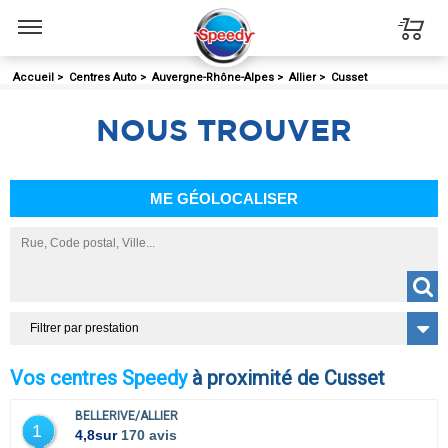
Menu
Accueil
>
Centres Auto
>
Auvergne-Rhône-Alpes
>
Allier
>
Cusset
NOUS
TROUVER
ME GÉOLOCALISER
Filtrer par prestation
Vos centres Speedy
à proximité de Cusset
BELLERIVE/ALLIER
1
4,8
sur
170 avis