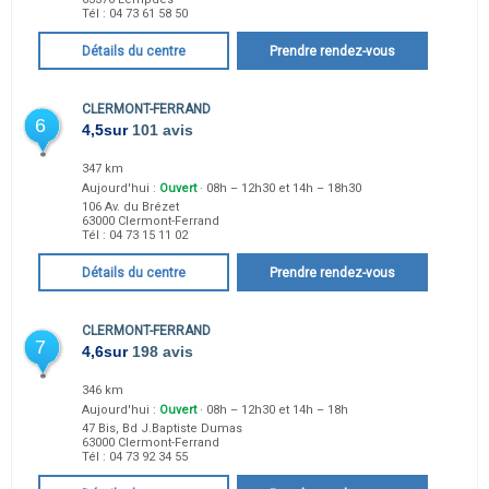
Tél :
04 73 61 58 50
Détails du centre
Prendre rendez-vous
CLERMONT-FERRAND
6
4,5
sur
101 avis
347 km
Aujourd'hui :
Ouvert
· 08h – 12h30 et 14h – 18h30
106 Av. du Brézet
63000
Clermont-Ferrand
Tél :
04 73 15 11 02
Détails du centre
Prendre rendez-vous
CLERMONT-FERRAND
7
4,6
sur
198 avis
346 km
Aujourd'hui :
Ouvert
· 08h – 12h30 et 14h – 18h
47 Bis, Bd J.Baptiste Dumas
63000
Clermont-Ferrand
Tél :
04 73 92 34 55