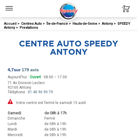
Menu
Accueil
>
Centres Auto
>
Île-de-France
>
Hauts-de-Seine
>
Antony
>
SPEEDY
Antony
>
Prestations
CENTRE AUTO SPEEDY
ANTONY
4,7
sur
179 avis
Aujourd'hui :
Ouvert
· 08:00 – 17:00
71 Av Division Leclerc
92160
Antony
Téléphone :
01 40 96 90 79
Votre centre est fermé le samedi 15 août
Samedi
de 08h à 17h
Dimanche
Fermé
Lundi
de 08h à 19h
Mardi
de 08h à 19h
Mercredi
de 08h à 19h