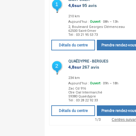
1
4,6
sur
95 avis
210 km
Aujourd'hui :
Ouvert
· 08h – 13h
2, Boulevard Georges Clémenceau
62500
Saint-Omer
Tél :
03 21 95 53 73
Détails du centre
Prendre rendez-vou
QUAËDYPRE - BERGUES
2
4,8
sur
267 avis
234 km
Aujourd'hui :
Ouvert
· 09h – 18h
Zac Cd 916
Ctre Cial Intermarché
59380
Quaëdypre
Tél :
03 28 22 92 33
Détails du centre
Prendre rendez-vou
1
/
3
Centres suivan