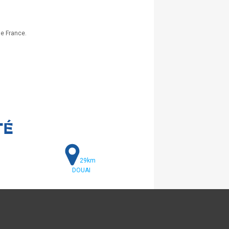
de France.
TÉ
29km
DOUAI