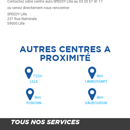
Contactez votre centre auto SPEEDY Lille au 03 20 57 41 17
ou venez directement nous rencontrer :
SPEEDY Lille
237 Rue Nationale
59000 Lille
AUTRES CENTRES A
PROXIMITÉ
722m
3km
LILLE
LAMBERSART
3km
4km
RONCHIN
HAUBOURDIN
TOUS NOS SERVICES