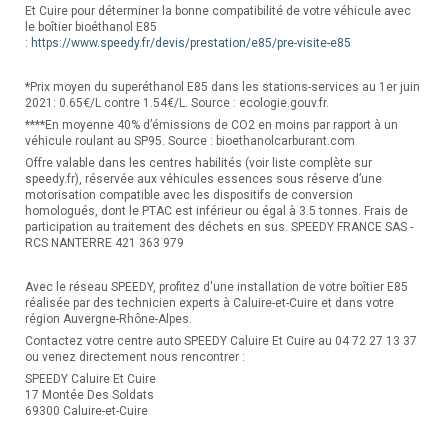
Et Cuire pour déterminer la bonne compatibilité de votre véhicule avec
le boîtier bioéthanol E85
:
https://www.speedy.fr/devis/prestation/e85/pre-visite-e85
*Prix moyen du superéthanol E85 dans les stations-services au 1er juin
2021: 0.65€/L contre 1.54€/L. Source : ecologie.gouv.fr.
****En moyenne 40% d’émissions de CO2 en moins par rapport à un
véhicule roulant au SP95. Source : bioethanolcarburant.com
Offre valable dans les centres habilités (voir liste complète sur
speedy.fr), réservée aux véhicules essences sous réserve d’une
motorisation compatible avec les dispositifs de conversion
homologués, dont le PTAC est inférieur ou égal à 3.5 tonnes. Frais de
participation au traitement des déchets en sus. SPEEDY FRANCE SAS -
RCS NANTERRE 421 363 979
Avec le réseau SPEEDY, profitez d'une installation de votre boîtier E85
réalisée par des technicien experts à Caluire-et-Cuire et dans votre
région Auvergne-Rhône-Alpes.
Contactez votre centre auto SPEEDY Caluire Et Cuire au 04 72 27 13 37
ou venez directement nous rencontrer :
SPEEDY Caluire Et Cuire
17 Montée Des Soldats
69300 Caluire-et-Cuire