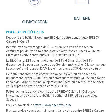
BATTERIE
CLIMATISATION
INSTALLATION BOÎTIER E85
Découvrez le boîtier
Bioéthanol E85
dans votre centre auto SPEEDY
Caluire Et Cuire !
Bénéficiez des avantages de l'E85 et divisez vos dépenses en
carburant par deux* en faisant installer votre boîtier E85 à Caluire-et-
Cuire dans votre centre auto SPEEDY Caluire Et Cuire.
Le Bioéthanol E85 est un mélange de 85% d'éthanol et de 15%
d'essence. Il a pour avantage de coûter bien moins cher à la pompe que
l'essence* diminuer de 40%** les émissions de CO² de votre voiture.
Ce carburant propre est compatible avec les véhicules essences
uniquement, ayant 150000km au compteur maximum, d'une puissance
fiscale de 14CV ou moins, à injection indirecte ou directe. Renseignez
vous auprès de votre chef de centre SPEEDY.
Faites confiance à votre centre auto SPEEDY Caluire Et Cuire pour
l'installation de votre futur boîtier bioéthanol E85 ! Allez donc chez
Speedy !
Pour en savoir plus :
https://www.speedy.fr/e85
Prenez rendez-vous dès maintenant dans votre centre SPEEDY Caluire