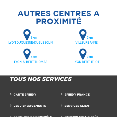
AUTRES CENTRES A
PROXIMITÉ
3km
5km
LYON DUQUESNE/DUGUESCLIN
VILLEURBANNE
6km
7km
LYON ALBERT-THOMAS
LYON BERTHELOT
TOUS NOS SERVICES
CARTE SPEEDY
SPEEDY FRANCE
LES 7 ENGAGEMENTS
SERVICES CLIENT
20 POINTS DE CONTRÔLE
DEVENIR FRANCHISÉS