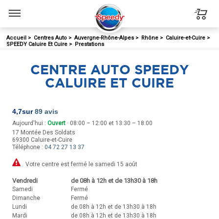
Menu
Accueil
>
Centres Auto
>
Auvergne-Rhône-Alpes
>
Rhône
>
Caluire-et-Cuire
>
SPEEDY Caluire Et Cuire
>
Prestations
CENTRE AUTO SPEEDY
CALUIRE ET CUIRE
4,7
sur
89 avis
Aujourd'hui :
Ouvert
· 08:00 – 12:00 et 13:30 – 18:00
17 Montée Des Soldats
69300
Caluire-et-Cuire
Téléphone :
04 72 27 13 37
Votre centre est fermé le samedi 15 août
Vendredi
de 08h à 12h et de 13h30 à 18h
Samedi
Fermé
Dimanche
Fermé
Lundi
de 08h à 12h et de 13h30 à 18h
Mardi
de 08h à 12h et de 13h30 à 18h