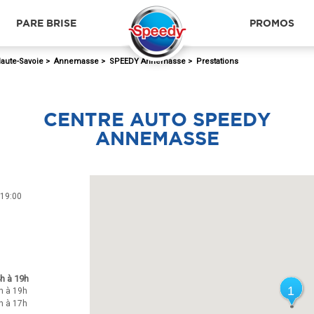
PARE BRISE
PROMOS
aute-Savoie
>
Annemasse
>
SPEEDY Annemasse
>
Prestations
CENTRE AUTO SPEEDY
ANNEMASSE
 19:00
h à 19h
1
1
h à 19h
h à 17h