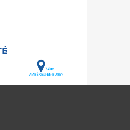
TÉ
74km
AMBÉRIEU-EN-BUGEY