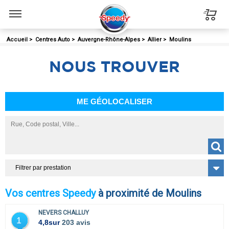
Menu
Accueil
>
Centres Auto
>
Auvergne-Rhône-Alpes
>
Allier
>
Moulins
NOUS
TROUVER
ME GÉOLOCALISER
Filtrer par prestation
Vos centres Speedy
à proximité de Moulins
NEVERS CHALLUY
1
4,8
sur
203 avis