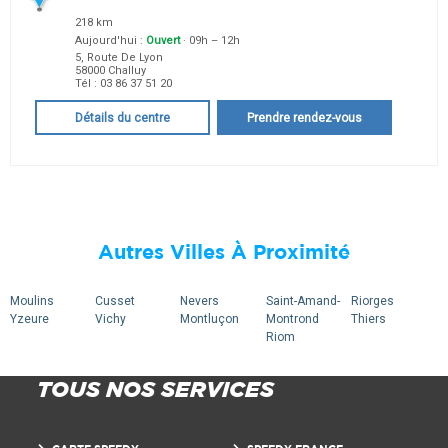
218 km
Aujourd'hui :
Ouvert
· 09h – 12h
5, Route De Lyon
58000
Challuy
Tél :
03 86 37 51 20
Détails du centre
Prendre rendez-vous
Autres Villes À Proximité
Moulins
Cusset
Nevers
Saint-Amand-
Riorges
Yzeure
Vichy
Montluçon
Montrond
Thiers
Riom
TOUS NOS SERVICES