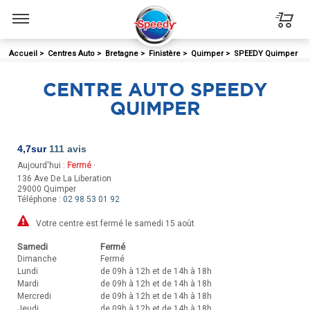
Menu
Accueil
>
Centres Auto
>
Bretagne
>
Finistère
>
Quimper
>
SPEEDY Quimper
CENTRE AUTO SPEEDY
QUIMPER
4,7
sur
111 avis
Aujourd'hui :
Fermé
·
136 Ave De La Liberation
29000
Quimper
Téléphone :
02 98 53 01 92
Votre centre est fermé le samedi 15 août
Samedi
Fermé
Dimanche
Fermé
Lundi
de 09h à 12h et de 14h à 18h
Mardi
de 09h à 12h et de 14h à 18h
Mercredi
de 09h à 12h et de 14h à 18h
Jeudi
de 09h à 12h et de 14h à 18h