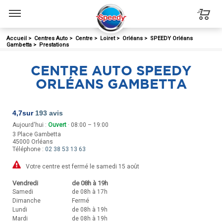
Menu
Accueil
>
Centres Auto
>
Centre
>
Loiret
>
Orléans
>
SPEEDY Orléans
Gambetta
>
Prestations
CENTRE AUTO SPEEDY
ORLÉANS GAMBETTA
4,7
sur
193 avis
Aujourd'hui :
Ouvert
· 08:00 – 19:00
3 Place Gambetta
45000
Orléans
Téléphone :
02 38 53 13 63
Votre centre est fermé le samedi 15 août
Vendredi
de 08h à 19h
Samedi
de 08h à 17h
Dimanche
Fermé
Lundi
de 08h à 19h
Mardi
de 08h à 19h