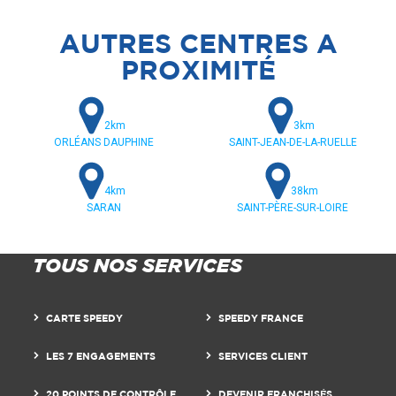
AUTRES CENTRES A
PROXIMITÉ
2km
3km
ORLÉANS DAUPHINE
SAINT-JEAN-DE-LA-RUELLE
4km
38km
SARAN
SAINT-PÈRE-SUR-LOIRE
TOUS NOS SERVICES
CARTE SPEEDY
SPEEDY FRANCE
LES 7 ENGAGEMENTS
SERVICES CLIENT
20 POINTS DE CONTRÔLE
DEVENIR FRANCHISÉS