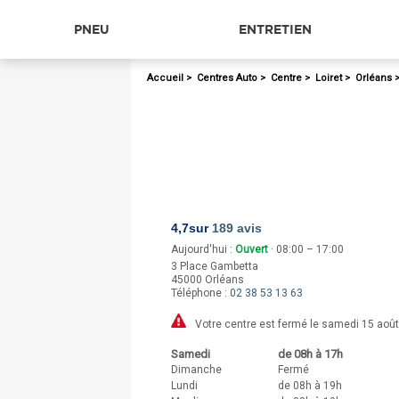
PNEU
ENTRETIEN
Accueil
>
Centres Auto
>
Centre
>
Loiret
>
Orléans
4,7
sur
189 avis
Aujourd'hui :
Ouvert
· 08:00 – 17:00
3 Place Gambetta
45000
Orléans
Téléphone :
02 38 53 13 63
Votre centre est fermé le samedi 15 août
Samedi
de 08h à 17h
Dimanche
Fermé
Lundi
de 08h à 19h