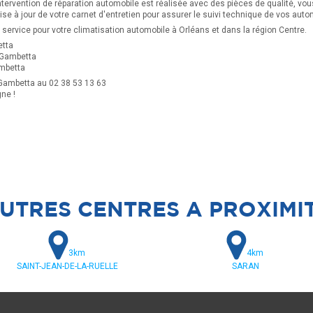
ntervention de réparation automobile est réalisée avec des pièces de qualité, vo
se à jour de votre carnet d'entretien pour assurer le suivi technique de vos auto
service pour votre climatisation automobile à Orléans et dans la région Centre.
etta
 Gambetta
ambetta
Gambetta au 02 38 53 13 63
gne !
UTRES CENTRES A PROXIMI
3km
4km
SAINT-JEAN-DE-LA-RUELLE
SARAN