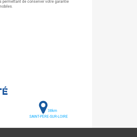
us permettant de conserver votre garantie
mobiles.
TÉ
38km
SAINT-PÈRE-SUR-LOIRE