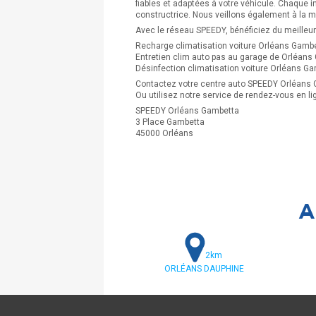
fiables et adaptées à votre véhicule. Chaque i
constructrice. Nous veillons également à la mi
Avec le réseau SPEEDY, bénéficiez du meilleur 
Recharge climatisation voiture Orléans Gamb
Entretien clim auto pas au garage de Orléans
Désinfection climatisation voiture Orléans G
Contactez votre centre auto SPEEDY Orléans 
Ou utilisez notre service de rendez-vous en li
SPEEDY Orléans Gambetta
3 Place Gambetta
45000 Orléans
A
2km
ORLÉANS DAUPHINE