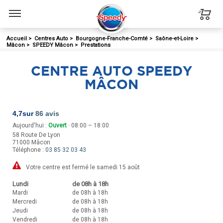
Menu
Accueil
>
Centres Auto
>
Bourgogne-Franche-Comté
>
Saône-et-Loire
>
Mâcon
>
SPEEDY Mâcon
>
Prestations
CENTRE AUTO SPEEDY
MÂCON
4,7
sur
86 avis
Aujourd'hui :
Ouvert
· 08:00 – 18:00
58 Route De Lyon
71000
Mâcon
Téléphone :
03 85 32 03 43
Votre centre est fermé le samedi 15 août
Lundi
de 08h à 18h
Mardi
de 08h à 18h
Mercredi
de 08h à 18h
Jeudi
de 08h à 18h
Vendredi
de 08h à 18h