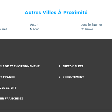
Autres Villes À Proximité
Autun
Lons-le-Saunier
Mines
Mâcon
Chenôve
CLAGE ET ENVIRONNEMENT
SPEEDY FLEET
DY FRANCE
RECRUTEMENT
CES CLIENT
NIR FRANCHISÉS