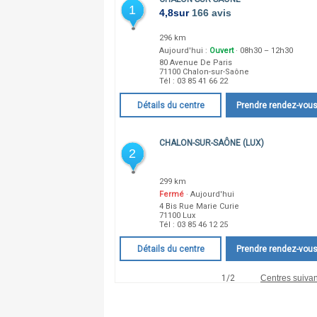
1
4,8
sur
166 avis
296 km
Aujourd'hui :
Ouvert
· 08h30 – 12h30
80 Avenue De Paris
71100
Chalon-sur-Saône
Tél :
03 85 41 66 22
Détails du centre
Prendre rendez-vou
CHALON-SUR-SAÔNE (LUX)
2
299 km
Fermé
· Aujourd'hui
4 Bis Rue Marie Curie
71100
Lux
Tél :
03 85 46 12 25
Détails du centre
Prendre rendez-vou
1
/
2
Centres suivan