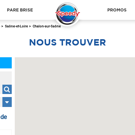
PARE BRISE
PROMOS
é
>
Saône-et-Loire
>
Chalon-sur-Saône
NOUS
TROUVER
 de
TORCY (LE CREUSOT)