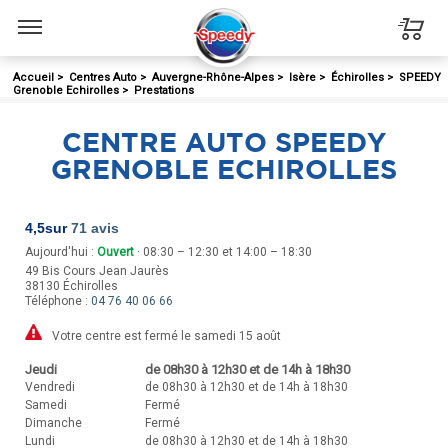
Menu
Accueil
>
Centres Auto
>
Auvergne-Rhône-Alpes
>
Isère
>
Échirolles
>
SPEEDY
Grenoble Echirolles
>
Prestations
CENTRE AUTO SPEEDY
GRENOBLE ECHIROLLES
4,5
sur
71 avis
Aujourd'hui :
Ouvert
· 08:30 – 12:30 et 14:00 – 18:30
49 Bis Cours Jean Jaurès
38130
Échirolles
Téléphone :
04 76 40 06 66
Votre centre est fermé le samedi 15 août
Jeudi
de 08h30 à 12h30 et de 14h à 18h30
Vendredi
de 08h30 à 12h30 et de 14h à 18h30
Samedi
Fermé
Dimanche
Fermé
Lundi
de 08h30 à 12h30 et de 14h à 18h30