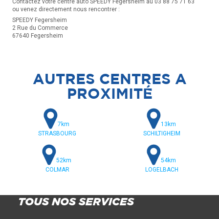
Contactez votre centre auto SPEEDY Fegersheim au 03 88 75 71 63
ou venez directement nous rencontrer :
SPEEDY Fegersheim
2 Rue du Commerce
67640 Fegersheim
AUTRES CENTRES A
PROXIMITÉ
7km
13km
STRASBOURG
SCHILTIGHEIM
52km
54km
COLMAR
LOGELBACH
TOUS NOS SERVICES