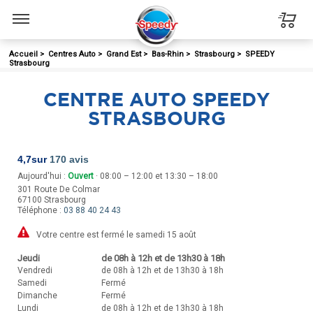
Menu
Accueil
>
Centres Auto
>
Grand Est
>
Bas-Rhin
>
Strasbourg
>
SPEEDY
Strasbourg
CENTRE AUTO SPEEDY
STRASBOURG
4,7
sur
170 avis
Aujourd'hui :
Ouvert
· 08:00 – 12:00 et 13:30 – 18:00
301 Route De Colmar
67100
Strasbourg
Téléphone :
03 88 40 24 43
Votre centre est fermé le samedi 15 août
Jeudi
de 08h à 12h et de 13h30 à 18h
Vendredi
de 08h à 12h et de 13h30 à 18h
Samedi
Fermé
Dimanche
Fermé
Lundi
de 08h à 12h et de 13h30 à 18h