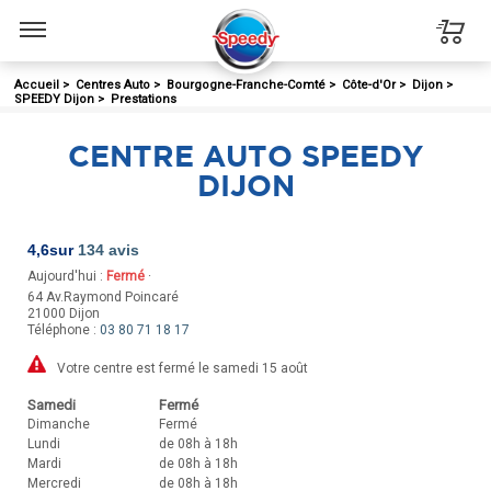
Menu
Accueil
>
Centres Auto
>
Bourgogne-Franche-Comté
>
Côte-d'Or
>
Dijon
>
SPEEDY Dijon
>
Prestations
CENTRE AUTO SPEEDY
DIJON
4,6
sur
134 avis
Aujourd'hui :
Fermé
·
64 Av.Raymond Poincaré
21000
Dijon
Téléphone :
03 80 71 18 17
Votre centre est fermé le samedi 15 août
Samedi
Fermé
Dimanche
Fermé
Lundi
de 08h à 18h
Mardi
de 08h à 18h
Mercredi
de 08h à 18h