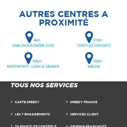
AUTRES CENTRES A
PROXIMITÉ
4km
31km
CHALON-SUR-SAÔNE (LUX)
TORCY (LE CREUSOT)
54km
56km
MONTMOROT - LONS LE SAUNIER
MÂCON
TOUS NOS SERVICES
CARTE SPEEDY
SPEEDY FRANCE
LES 7 ENGAGEMENTS
SERVICES CLIENT
20 POINTS DE CONTRÔLE
DEVENIR FRANCHISÉS