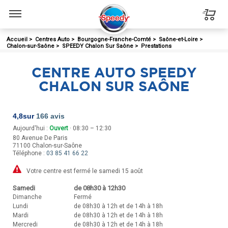
Menu
Accueil
>
Centres Auto
>
Bourgogne-Franche-Comté
>
Saône-et-Loire
>
Chalon-sur-Saône
>
SPEEDY Chalon Sur Saône
>
Prestations
CENTRE AUTO SPEEDY
CHALON SUR SAÔNE
4,8
sur
166 avis
Aujourd'hui :
Ouvert
· 08:30 – 12:30
80 Avenue De Paris
71100
Chalon-sur-Saône
Téléphone :
03 85 41 66 22
Votre centre est fermé le samedi 15 août
Samedi
de 08h30 à 12h30
Dimanche
Fermé
Lundi
de 08h30 à 12h et de 14h à 18h
Mardi
de 08h30 à 12h et de 14h à 18h
Mercredi
de 08h30 à 12h et de 14h à 18h