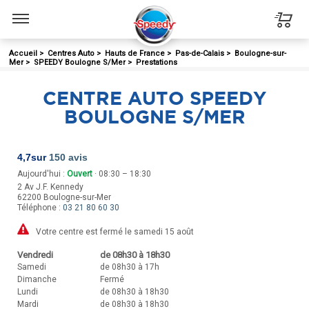
Menu
Accueil
>
Centres Auto
>
Hauts de France
>
Pas-de-Calais
>
Boulogne-sur-
Mer
>
SPEEDY Boulogne S/Mer
>
Prestations
CENTRE AUTO SPEEDY
BOULOGNE S/MER
4,7
sur
150 avis
Aujourd'hui :
Ouvert
· 08:30 – 18:30
2 Av J.F. Kennedy
62200
Boulogne-sur-Mer
Téléphone :
03 21 80 60 30
Votre centre est fermé le samedi 15 août
Vendredi
de 08h30 à 18h30
Samedi
de 08h30 à 17h
Dimanche
Fermé
Lundi
de 08h30 à 18h30
Mardi
de 08h30 à 18h30