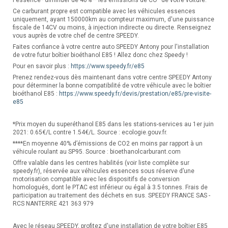
Ce carburant propre est compatible avec les véhicules essences
uniquement, ayant 150000km au compteur maximum, d'une puissance
fiscale de 14CV ou moins, à injection indirecte ou directe. Renseignez
vous auprès de votre chef de centre SPEEDY.
Faites confiance à votre centre auto SPEEDY Antony pour l'installation
de votre futur boîtier bioéthanol E85 ! Allez donc chez Speedy !
Pour en savoir plus :
https://www.speedy.fr/e85
Prenez rendez-vous dès maintenant dans votre centre SPEEDY Antony
pour déterminer la bonne compatibilité de votre véhicule avec le boîtier
bioéthanol E85 :
https://www.speedy.fr/devis/prestation/e85/pre-visite-
e85
*Prix moyen du superéthanol E85 dans les stations-services au 1er juin
2021: 0.65€/L contre 1.54€/L. Source : ecologie.gouv.fr.
****En moyenne 40% d’émissions de CO2 en moins par rapport à un
véhicule roulant au SP95. Source : bioethanolcarburant.com
Offre valable dans les centres habilités (voir liste complète sur
speedy.fr), réservée aux véhicules essences sous réserve d’une
motorisation compatible avec les dispositifs de conversion
homologués, dont le PTAC est inférieur ou égal à 3.5 tonnes. Frais de
participation au traitement des déchets en sus. SPEEDY FRANCE SAS -
RCS NANTERRE 421 363 979
Avec le réseau SPEEDY, profitez d'une installation de votre boîtier E85