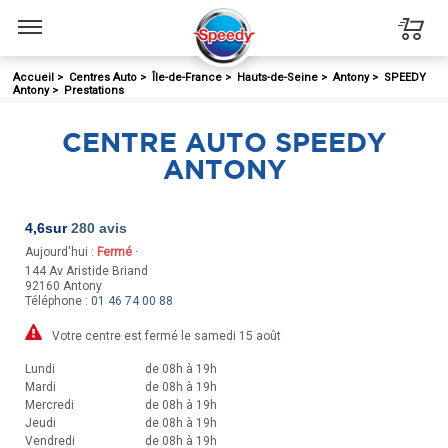
Menu
Accueil
>
Centres Auto
>
Île-de-France
>
Hauts-de-Seine
>
Antony
>
SPEEDY
Antony
>
Prestations
CENTRE AUTO SPEEDY
ANTONY
4,6
sur
280 avis
Aujourd'hui :
Fermé
·
144 Av Aristide Briand
92160
Antony
Téléphone :
01 46 74 00 88
Votre centre est fermé le samedi 15 août
Lundi
de 08h à 19h
Mardi
de 08h à 19h
Mercredi
de 08h à 19h
Jeudi
de 08h à 19h
Vendredi
de 08h à 19h