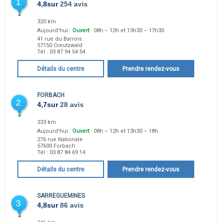
1
4,8
sur
254 avis
320 km
Aujourd'hui :
Ouvert
· 08h – 12h et 13h30 – 17h30
41 rue du Barrois
57150
Creutzwald
Tél :
03 87 94 54 54
Détails du centre
Prendre rendez-vous
FORBACH
2
4,7
sur
28 avis
333 km
Aujourd'hui :
Ouvert
· 08h – 12h et 13h30 – 18h
276 rue Nationale
57600
Forbach
Tél :
03 87 84 69 14
Détails du centre
Prendre rendez-vous
SARREGUEMINES
3
4,8
sur
86 avis