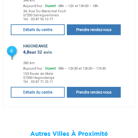
346 km
Aujourd'hui :
Ouvert
· 08h – 12h et 13h30 – 18h
34, Rue Du Maréchal Foch
57200
Sarreguemines
Tél :
03 87 95 10 77
Détails du centre
Prendre rendez-vous
HAGONDANGE
4
4,8
sur
32 avis
282 km
Aujourd'hui :
Ouvert
· 08h – 12h30 et 13h30 – 17h30
153 Route de Metz
57300
Hagondange
Tél :
03 87 71 25 11
Détails du centre
Prendre rendez-vous
Autres Villes À Proximité