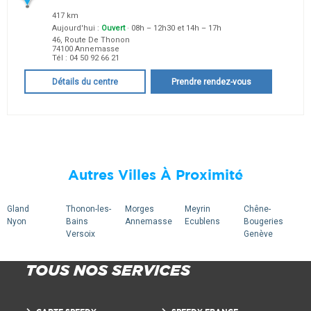
417 km
Aujourd'hui :
Ouvert
· 08h – 12h30 et 14h – 17h
46, Route De Thonon
74100
Annemasse
Tél :
04 50 92 66 21
Détails du centre
Prendre rendez-vous
Autres Villes À Proximité
Gland
Thonon-les-
Morges
Meyrin
Chêne-
Nyon
Bains
Annemasse
Ecublens
Bougeries
Versoix
Genève
TOUS NOS SERVICES