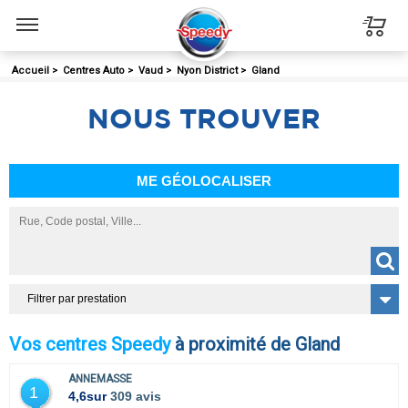
Menu
Accueil
>
Centres Auto
>
Vaud
>
Nyon District
>
Gland
NOUS
TROUVER
ME GÉOLOCALISER
Filtrer par prestation
Vos centres Speedy
à proximité de Gland
ANNEMASSE
1
4,6
sur
309 avis